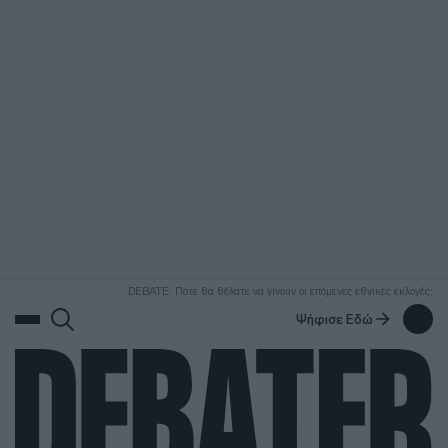
ΑΝΑΖΗΤΗΣΗ
DEBATE: Πότε θα θέλατε να γίνουν οι επόμενες εθνικές εκλογές;
Ψήφισε Εδώ