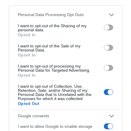
third parties.
Ακολούθησε το debater.gr στο
Google News
Please note that this website/app uses one or more Google
Personal Data Processing Opt Outs
και μάθετε πρώτοι όλες τις ειδήσεις
services and may gather and store information including but
not limited to your visit or usage behaviour. You may click to
I want to opt-out of the Sharing of my
personal data.
grant or deny consent to Google and its third-party tags to
Share
Tweet
Opted In
use your data for below specified purposes in below Google
consent section.
I want to opt-out of the Sale of my
ΕΒΡΟΣ
ΝΙΚΟΣ ΔΕΝΔΙΑΣ
Personal Data.
Opted In
ΔΙΑΦΗΜΙΣΗ
I want to opt-out of processing my
Personal Data for Targeted Advertising.
Opted In
I want to opt-out of Collection, Use,
Retention, Sale, and/or Sharing of my
Personal Data that Is Unrelated with the
Purposes for which it was collected.
Opted Out
Google consents
I want to allow Google to enable storage