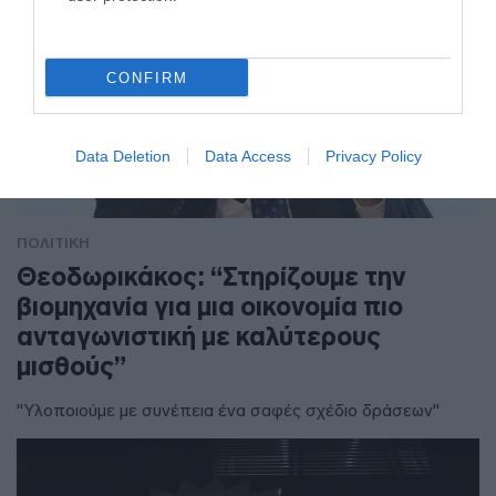
CONFIRM
Data Deletion
Data Access
Privacy Policy
ΠΟΛΙΤΙΚΗ
Θεοδωρικάκος: “Στηρίζουμε την
βιομηχανία για μια οικονομία πιο
ανταγωνιστική με καλύτερους
μισθούς”
"Υλοποιούμε με συνέπεια ένα σαφές σχέδιο δράσεων"