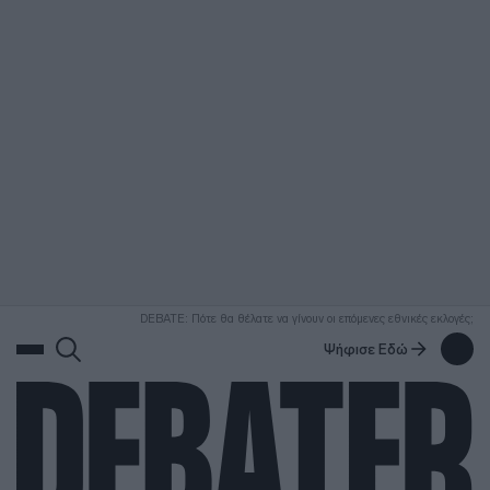
ΑΝΑΖΗΤΗΣΗ
DEBATE: Πότε θα θέλατε να γίνουν οι επόμενες εθνικές εκλογές;
Ψήφισε Εδώ