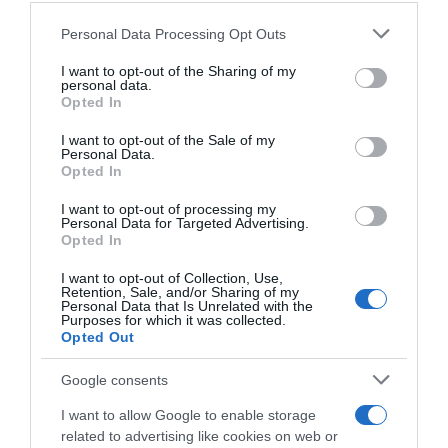
Please note that this website/app uses one or more Google
Personal Data Processing Opt Outs
services and may gather and store information including but
not limited to your visit or usage behaviour. You may click to
I want to opt-out of the Sharing of my
personal data.
grant or deny consent to Google and its third-party tags to
Opted In
use your data for below specified purposes in below Google
consent section.
I want to opt-out of the Sale of my
Personal Data.
Opted In
I want to opt-out of processing my
Personal Data for Targeted Advertising.
ΠΟΛΙΤΙΚΗ
Opted In
I want to opt-out of Collection, Use,
Retention, Sale, and/or Sharing of my
Personal Data that Is Unrelated with the
Purposes for which it was collected.
Opted Out
Google consents
I want to allow Google to enable storage
related to advertising like cookies on web or