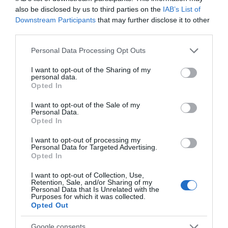
τελευταίες ημέρες – Στην Αττική τα
also be disclosed by us to third parties on the
IAB’s List of
Downstream Participants
that may further disclose it to other
περισσότερα κρούσματα
third parties.
ΠΑΣΟΚ: Η «Εστία» ανάλωσε τη μισή ύλη
Please note that this website/app uses one or more Google
Personal Data Processing Opt Outs
της για να μην πει απολύτως τίποτα και να
services and may gather and store information including but
επαναλάβει το φαντασιόπληκτο ρεπορτάζ
not limited to your visit or usage behaviour. You may click to
I want to opt-out of the Sharing of my
personal data.
της
grant or deny consent to Google and its third-party tags to
Opted In
use your data for below specified purposes in below Google
Χανιά: Νεαρός Παλαιστίνιος κλείδωσε
consent section.
I want to opt-out of the Sale of my
Personal Data.
ανήλικη στο σπίτι του – Την έσωσαν οι
Opted In
φωνές της
I want to opt-out of processing my
Personal Data for Targeted Advertising.
Opted In
Ακολούθησε το debater.gr στο
Google News
και μάθετε πρώτοι όλες τις ειδήσεις
I want to opt-out of Collection, Use,
Retention, Sale, and/or Sharing of my
Personal Data that Is Unrelated with the
Purposes for which it was collected.
Share
Tweet
Opted Out
Google consents