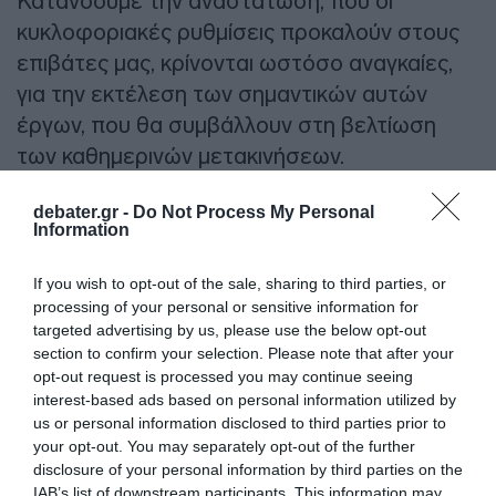
Κατανοούμε την αναστάτωση, που οι
κυκλοφοριακές ρυθμίσεις προκαλούν στους
επιβάτες μας, κρίνονται ωστόσο αναγκαίες,
για την εκτέλεση των σημαντικών αυτών
έργων, που θα συμβάλλουν στη βελτίωση
των καθημερινών μετακινήσεων.
debater.gr -
Do Not Process My Personal
Προσθήκη ως προτεινόμενη
Information
πηγή στην Google
If you wish to opt-out of the sale, sharing to third parties, or
processing of your personal or sensitive information for
Ειδήσεις σήμερα
targeted advertising by us, please use the below opt-out
section to confirm your selection. Please note that after your
opt-out request is processed you may continue seeing
To Ιράν θα διατηρήσει τον αποκλεισμό των
interest-based ads based on personal information utilized by
Στενών του Ορμούζ έως ότου οι ΗΠΑ
us or personal information disclosed to third parties prior to
αποδεχθούν “όλους” τους όρους της
your opt-out. You may separately opt-out of the further
disclosure of your personal information by third parties on the
Ιός Δυτικού Νείλου: Έξι θάνατοι τις
IAB’s list of downstream participants. This information may