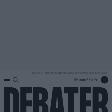
ΑΝΑΖΗΤΗΣΗ
DEBATE: Πότε θα θέλατε να γίνουν οι επόμενες εθνικές εκλογές;
Ψήφισε Εδώ