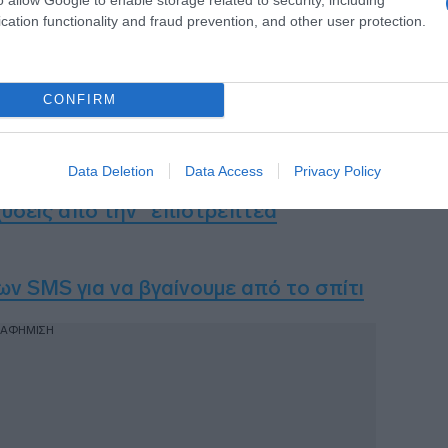
cation functionality and fraud prevention, and other user protection.
Σ:
CONFIRM
 τον Μπάιντεν – Όλο το παρασκήνιο
Data Deletion
Data Access
Privacy Policy
χύσεις από την “επιστρεπτέα
ων SMS για να βγαίνουμε από το σπίτι
ΙΑΦΗΜΙΣΗ