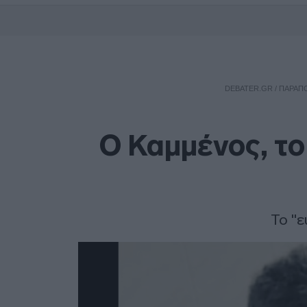
DEBATER.GR
/
ΠΑΡΑΠΟ
Ο Καμμένος, το
Το "ε