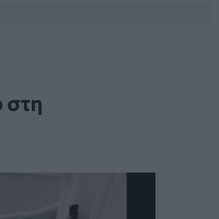
DEBATE: Πότε θα θέλατε να
γίνουν οι επόμενες εθνικές
εκλογές;
ο στη