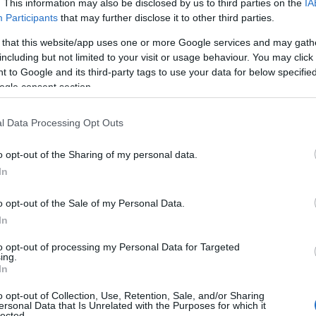
. This information may also be disclosed by us to third parties on the
IA
Participants
that may further disclose it to other third parties.
 that this website/app uses one or more Google services and may gath
including but not limited to your visit or usage behaviour. You may click 
 to Google and its third-party tags to use your data for below specifi
ogle consent section.
l Data Processing Opt Outs
ν Ελλήνων δε θυμίζει σε τίποτα τον
o opt-out of the Sharing of my personal data.
ι εμφανώς αδυνατισμένος, με τατουάζ
In
o opt-out of the Sale of my Personal Data.
ους που μαζί με εκατοντάδες
In
ν την ευκαιρία να πάρω πίσω την
to opt-out of processing my Personal Data for Targeted
σε πίσω όλα ανοιχτά όλοι
ing.
In
και οι ξένοι και σε 10 μέρες παράγουν
μοκρατίας
o opt-out of Collection, Use, Retention, Sale, and/or Sharing
ersonal Data that Is Unrelated with the Purposes for which it
 Panos Kammenos
lected.