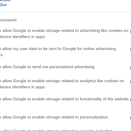
Out
 2021
consents
 που μαζί με εκατοντάδες χιλιάδες
ία να πάρω πίσω την ΕΛΕΥΘΕΡΙΑ μου.
o allow Google to enable storage related to advertising like cookies on
evice identifiers in apps.
 όλοι εμβολιασμένοι και οι νέοι τώρα και
το Sputnik, ενώ εμείς ΜΜΕ
o allow my user data to be sent to Google for online advertising
ηση.
s.
to allow Google to send me personalized advertising.
o allow Google to enable storage related to analytics like cookies on
evice identifiers in apps.
o allow Google to enable storage related to functionality of the website
o allow Google to enable storage related to personalization.
o allow Google to enable storage related to security, including