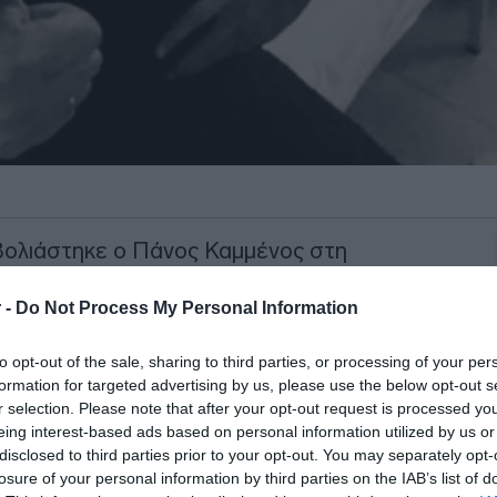
βολιάστηκε ο Πάνος Καμμένος στη
 -
Do Not Process My Personal Information
 του στο Twitter, όπου φαίνεται ο ίδιος
to opt-out of the sale, sharing to third parties, or processing of your per
formation for targeted advertising by us, please use the below opt-out s
r selection. Please note that after your opt-out request is processed y
ΙΑΦΗΜΙΣΗ
eing interest-based ads based on personal information utilized by us or
disclosed to third parties prior to your opt-out. You may separately opt-
losure of your personal information by third parties on the IAB’s list of