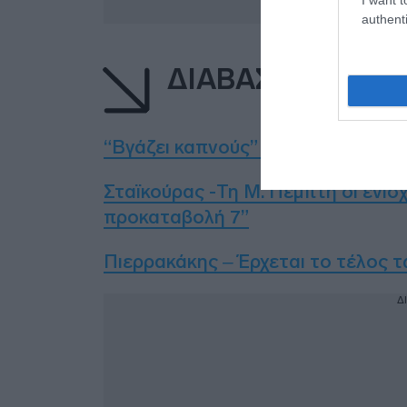
authenti
ΔΙΑΒΑΣΤΕ ΕΠΙΣΗ
“Βγάζει καπνούς” ο Ερντογάν για
Σταϊκούρας -Τη Μ. Πέμπτη οι ενισ
προκαταβολή 7”
Πιερρακάκης – Έρχεται το τέλος τ
Δ