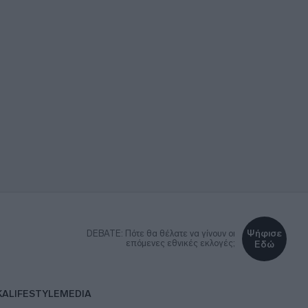
Ψήφισε
DEBATE: Πότε θα θέλατε να γίνουν οι
επόμενες εθνικές εκλογές;
Εδώ
ΚΑ
LIFESTYLE
MEDIA