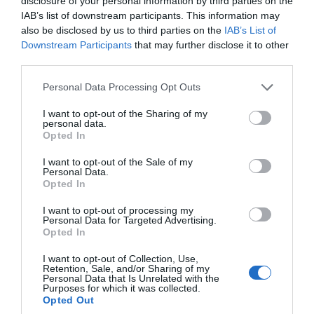
στο 13032 που τέθηκε
disclosure of your personal information by third parties on the
IAB’s list of downstream participants. This information may
σε λειτουργία από τις
also be disclosed by us to third parties on the
IAB’s List of
Downstream Participants
that may further disclose it to other
αρχές Απριλίου μέχρι
third parties.
Please note that this website/app uses one or more Google
σήμερα; Υπολογίζετε
Personal Data Processing Opt Outs
services and may gather and store information including but
not limited to your visit or usage behaviour. You may click to
I want to opt-out of the Sharing of my
ότι στα μέσα Μαΐου θα
personal data.
grant or deny consent to Google and its third-party tags to
Opted In
use your data for below specified purposes in below Google
σταματήσουμε να
consent section.
I want to opt-out of the Sale of my
Personal Data.
στέλνουμε μηνύματα
Opted In
για τις μετακινήσεις
I want to opt-out of processing my
Personal Data for Targeted Advertising.
Opted In
μας;
I want to opt-out of Collection, Use,
Retention, Sale, and/or Sharing of my
Personal Data that Is Unrelated with the
Purposes for which it was collected.
Απ.: Όπως και στο 13033, έχουμε επιλέξει να
Opted Out
μη δίνουμε αριθμούς μηνυμάτων. Ο λόγος