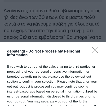
Ανοίγοντας τα ραντεβού εμβολιασμού για τις
ηλικίες άνω των 30 ετών, θα είμαστε πολύ
κοντά στο να κάνουμε πράξη για όλους αυτό
που είχαμε πει από την πρώτη στιγμή: ότι
όποιος θέλει να εμβολιαστεί, θα μπορεί να το
κάνει γρήγορα, απλά και με ασφάλεια. Με τη
συμμετοχή των πολιτών, μπορούμε να
debater.gr -
Do Not Process My Personal
Information
φτάσουμε ταχύτερα από τον ευρωπαϊκό
μέσο όρο σε ποσοστά εμβολιασμών που θα
If you wish to opt-out of the sale, sharing to third parties, or
συνεπάγονται ένα επαρκές τείχος ανοσίας.
processing of your personal or sensitive information for
targeted advertising by us, please use the below opt-out
section to confirm your selection. Please note that after your
Ερ.: Περίπου πόσα
opt-out request is processed you may continue seeing
interest-based ads based on personal information utilized by
μηνύματα έχουν σταλεί
us or personal information disclosed to third parties prior to
your opt-out. You may separately opt-out of the further