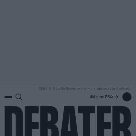
ΑΝΑΖΗΤΗΣΗ
DEBATE: Πότε θα θέλατε να γίνουν οι επόμενες εθνικές εκλογές;
Ψήφισε Εδώ