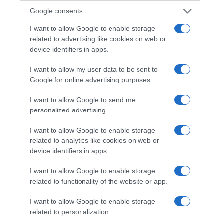
Google consents
είναι ότι ο όγκος των SMS δεν οδηγεί στην
εξαγωγή ασφαλών συμπερασμάτων. Αυτό
I want to allow Google to enable storage
related to advertising like cookies on web or
που μπορούμε να αξιολογήσουμε είναι ότι το
device identifiers in apps.
άνοιγμα του λιανεμπορίου έγινε
συντεταγμένα και με τήρηση των μέτρων.
I want to allow my user data to be sent to
Google for online advertising purposes.
Αυτό αποδεικνύεται πέρα από κάθε
αμφιβολία από την πτώση της θετικότητας
I want to allow Google to send me
των τεστ τις τελευταίες εβδομάδες, δηλαδή
personalized advertising.
την αναλογία θετικών τεστ προς τον
I want to allow Google to enable storage
συνολικό τους αριθμό. Και πρέπει να
related to analytics like cookies on web or
αναγνωρίσουμε ότι όλοι οι εμπλεκόμενοι,
device identifiers in apps.
έμποροι, υπάλληλοι και πολίτες, συνέβαλαν
I want to allow Google to enable storage
καθοριστικά σε αυτό.
related to functionality of the website or app.
ΔΙΑΦΗΜΙΣΗ
I want to allow Google to enable storage
related to personalization.