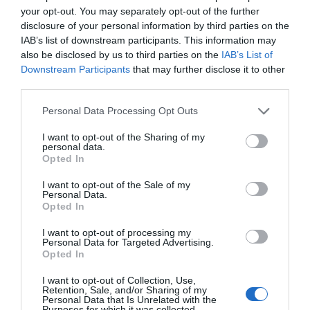
your opt-out. You may separately opt-out of the further
disclosure of your personal information by third parties on the
IAB’s list of downstream participants. This information may
also be disclosed by us to third parties on the
IAB’s List of
Downstream Participants
that may further disclose it to other
third parties.
Please note that this website/app uses one or more Google
Personal Data Processing Opt Outs
services and may gather and store information including but
not limited to your visit or usage behaviour. You may click to
I want to opt-out of the Sharing of my
personal data.
grant or deny consent to Google and its third-party tags to
Opted In
use your data for below specified purposes in below Google
consent section.
I want to opt-out of the Sale of my
Personal Data.
Opted In
I want to opt-out of processing my
ΠΑΡΑΠΟΛΙΤΙΚΑ
Personal Data for Targeted Advertising.
Opted In
I want to opt-out of Collection, Use,
Retention, Sale, and/or Sharing of my
Personal Data that Is Unrelated with the
Purposes for which it was collected.