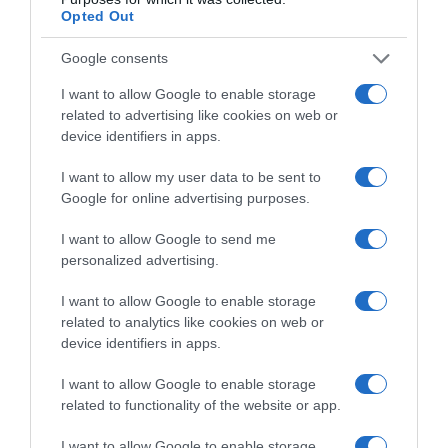
Opted Out
Google consents
I want to allow Google to enable storage
related to advertising like cookies on web or
device identifiers in apps.
I want to allow my user data to be sent to
Google for online advertising purposes.
I want to allow Google to send me
personalized advertising.
ΠΑΡΑΠΟΛΙΤΙΚΑ
Νέο επεισόδιο Κωνσταντοπούλου –
I want to allow Google to enable storage
related to analytics like cookies on web or
Πολύζου: Η πρόεδρος της Πλεύσης
device identifiers in apps.
Ελευθερίας κάλεσε το “100” και πήγε
την πρώην συνεργάτρια της στο
I want to allow Google to enable storage
τμήμα
related to functionality of the website or app.
I want to allow Google to enable storage
Η Βασιλική Πολύζου υποστηρίζει από την πλευρά της ότι η