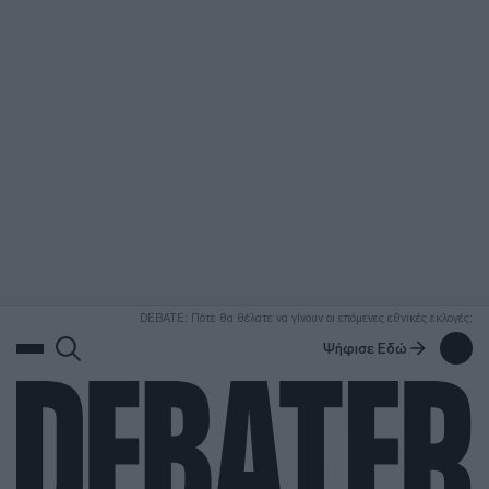
ΑΝΑΖΗΤΗΣΗ
DEBATE: Πότε θα θέλατε να γίνουν οι επόμενες εθνικές εκλογές;
Ψήφισε Εδώ