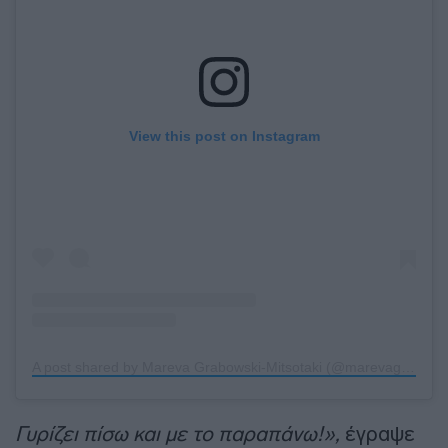
View this post on Instagram
A post shared by Mareva Grabowski-Mitsotaki (@marevagrabowskimitsotaki)
Γυρίζει πίσω και με το παραπάνω!»,
έγραψε