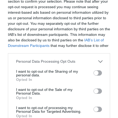
section to confirm your selection. Please note that after your
opt-out request is processed you may continue seeing
interest-based ads based on personal information utilized by
us or personal information disclosed to third parties prior to
your opt-out. You may separately opt-out of the further
disclosure of your personal information by third parties on the
IAB’s list of downstream participants. This information may
also be disclosed by us to third parties on the
IAB’s List of
Downstream Participants
that may further disclose it to other
third parties.
MEDIA
Αποκλειστικό DEBATER: Σε αυτό το
Please note that this website/app uses one or more Google
Personal Data Processing Opt Outs
services and may gather and store information including but
κανάλι πηγαίνει η Μίνα Καραμήτρου –
not limited to your visit or usage behaviour. You may click to
I want to opt-out of the Sharing of my
Τι εκπομπή θα παρουσιάζει
personal data.
grant or deny consent to Google and its third-party tags to
Opted In
use your data for below specified purposes in below Google
Το επόμενο επαγγελματικό βήμα της δημοσιογράφου, μετά
consent section.
I want to opt-out of the Sale of my
την παραίτησή της από το Open
Personal Data.
Opted In
I want to opt-out of processing my
Personal Data for Targeted Advertising.
ΡΟΗ ΕΙΔΗΣΕΩΝ
Opted In