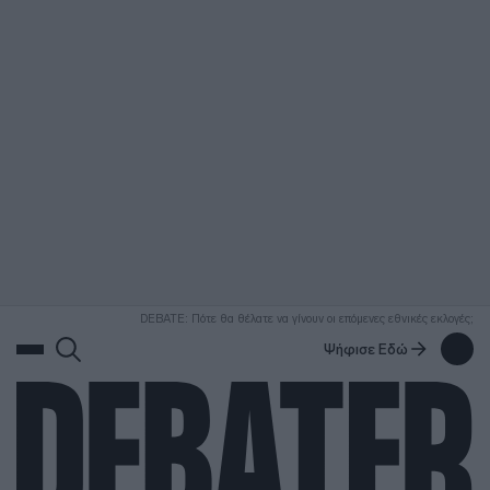
ΑΝΑΖΗΤΗΣΗ
DEBATE: Πότε θα θέλατε να γίνουν οι επόμενες εθνικές εκλογές;
Ψήφισε Εδώ