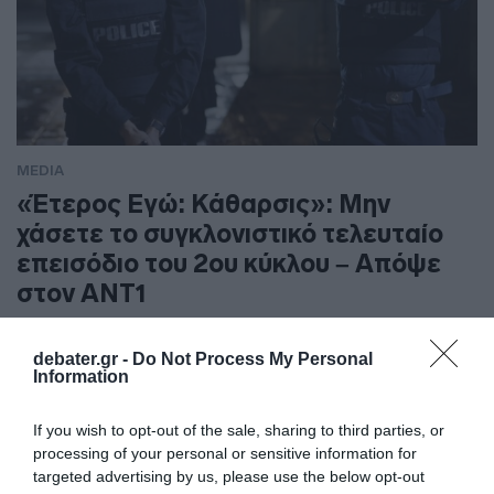
MEDIA
«Έτερος Εγώ: Κάθαρσις»: Μην
χάσετε το συγκλονιστικό τελευταίο
επεισόδιο του 2ου κύκλου – Απόψε
στον ΑΝΤ1
Μια αφόρητη νίκη περιμένει τους Ήρωες μας – Δάκρυα και
debater.gr -
Do Not Process My Personal
συγκίνηση
Information
If you wish to opt-out of the sale, sharing to third parties, or
processing of your personal or sensitive information for
targeted advertising by us, please use the below opt-out