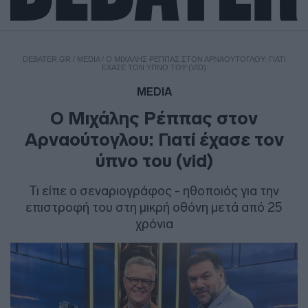
DEBATER.GR
/
MEDIA
/
Ο ΜΙΧΆΛΗΣ ΡΈΠΠΑΣ ΣΤΟΝ ΑΡΝΑΟΎΤΟΓΛΟΥ: ΓΙΑΤΊ
ΈΧΑΣΕ ΤΟΝ ΎΠΝΟ ΤΟΥ (VID)
MEDIA
Ο Μιχάλης Ρέππας στον
Αρναούτογλου: Γιατί έχασε τον
ύπνο του (vid)
Τι είπε o σεναριογράφος - ηθοποιός για την
επιστροφή του στη μικρή οθόνη μετά από 25
χρόνια