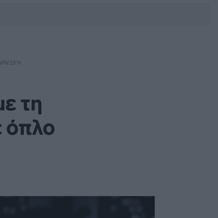
DEBATE: Πότε θα θέλατε να
γίνουν οι επόμενες εθνικές
εκλογές;
ΑΡΑΓΩΓΉ
με τη
ε όπλο