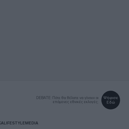
Ψήφισε
DEBATE: Πότε θα θέλατε να γίνουν οι
επόμενες εθνικές εκλογές;
Εδώ
ΚΑ
LIFESTYLE
MEDIA