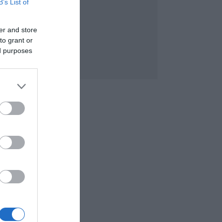
B’s List of
er and store
to grant or
ed purposes