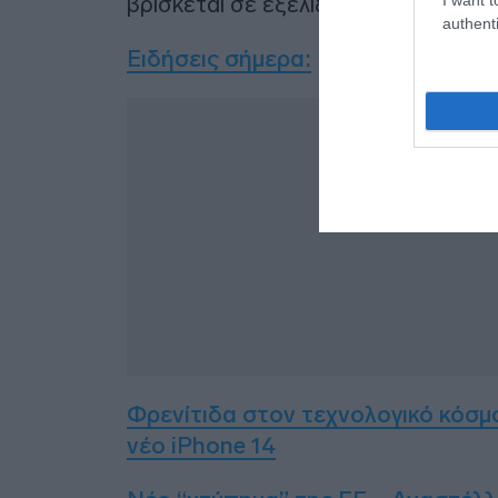
βρίσκεται σε εξέλιξη”, αναφέρεται 
authenti
Ειδήσεις σήμερα:
Δ
Φρενίτιδα στον τεχνολογικό κόσμ
νέο iPhone 14