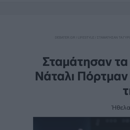
DEBATER.GR
/
LIFESTYLE
/
ΣΤΑΜΆΤΗΣΑΝ ΤΑ ΓΥΡ
Σταμάτησαν τα 
Νάταλι Πόρτμαν 
τ
Ήθελα