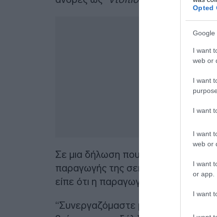
Opted 
Google 
I want t
web or d
I want t
purpose
I want 
I want t
web or d
Σε μια δήλωση που δόθηκε στο
“The
I want t
παραγωγής της σειράς
“Endeavor C
or app.
είπε ότι η παραγωγή θα συνεχιστεί 
I want t
“Συνεργαζόμαστε με το αστυνομικό 
I want t