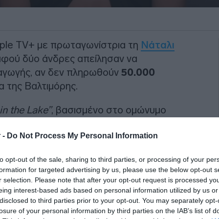
Apple TV+ με πρωταγωνίστρια τη
Νάταλι
φού δύο άνδρες απείλησαν να
αγωγής, αν δεν πληρωθούν
50.000
 της Βαλτιμόρης.
in the Lake”
, βασισμένο στο ομώνυμο
ρίσματα στο κέντρο της Βαλτιμόρης για
 -
Do Not Process My Personal Information
 προσέγγισαν έναν οδηγό του συνεργείου
 δεν τους καταβληθούν 50.000 δολάρια
to opt-out of the sale, sharing to third parties, or processing of your per
υνεργείο
.
formation for targeted advertising by us, please use the below opt-out s
r selection. Please note that after your opt-out request is processed y
ΙΑΦΗΜΙΣΗ
eing interest-based ads based on personal information utilized by us or
disclosed to third parties prior to your opt-out. You may separately opt-
losure of your personal information by third parties on the IAB’s list of