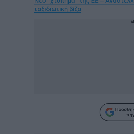
Νέο “χτύπημα” της ΕΕ – Αναστέλλε
ταξιδιωτική βίζα
Δ
Προσθήκ
πηγ