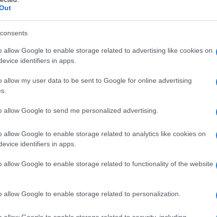
Out
consents
o allow Google to enable storage related to advertising like cookies on
evice identifiers in apps.
o allow my user data to be sent to Google for online advertising
s.
to allow Google to send me personalized advertising.
o allow Google to enable storage related to analytics like cookies on
evice identifiers in apps.
 Hollywood Reporter”
, η εταιρεία
o allow Google to enable storage related to functionality of the website
ontent”
επιβεβαίωσε το περιστατικό και
με
αυξημένα μέτρα ασφαλείας.
o allow Google to enable storage related to personalization.
τμήμα της Βαλτιμόρης καθώς η έρευνα
o allow Google to enable storage related to security, including