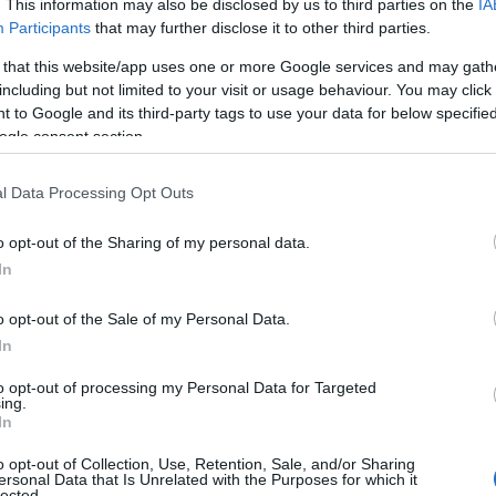
. This information may also be disclosed by us to third parties on the
IA
Participants
that may further disclose it to other third parties.
 that this website/app uses one or more Google services and may gath
including but not limited to your visit or usage behaviour. You may click 
 to Google and its third-party tags to use your data for below specifi
ogle consent section.
l Data Processing Opt Outs
να με την
αστυνομία
της Βαλτιμόρης, την
o opt-out of the Sharing of my personal data.
νένα άλλο μέλος του συνεργείου δε
In
μή, η
παραγωγή
αποφάσισε να:
o opt-out of the Sale of my Personal Data.
 επαναπρογραμματίσει το
γύρισμα
αφού
In
ωσε εκπρόσωπος της αστυνομίας.
to opt-out of processing my Personal Data for Targeted
ing.
In
χουν γίνει συλλήψεις. Το τοπικό
altimore Banner
” περιέγραψε τους
o opt-out of Collection, Use, Retention, Sale, and/or Sharing
ersonal Data that Is Unrelated with the Purposes for which it
κωτικών”.
lected.