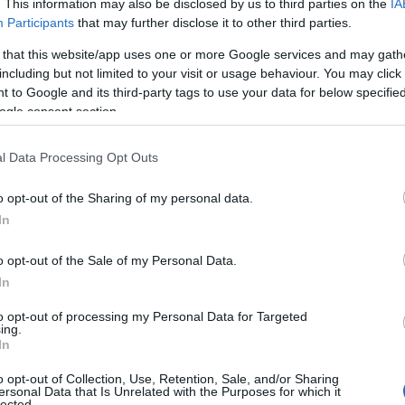
. This information may also be disclosed by us to third parties on the
IA
ε.
Participants
that may further disclose it to other third parties.
 that this website/app uses one or more Google services and may gath
ΙΑΦΗΜΙΣΗ
including but not limited to your visit or usage behaviour. You may click 
 to Google and its third-party tags to use your data for below specifi
ogle consent section.
l Data Processing Opt Outs
o opt-out of the Sharing of my personal data.
In
o opt-out of the Sale of my Personal Data.
In
to opt-out of processing my Personal Data for Targeted
 ο παρουσιαστής
ing.
In
o opt-out of Collection, Use, Retention, Sale, and/or Sharing
ersonal Data that Is Unrelated with the Purposes for which it
lected.