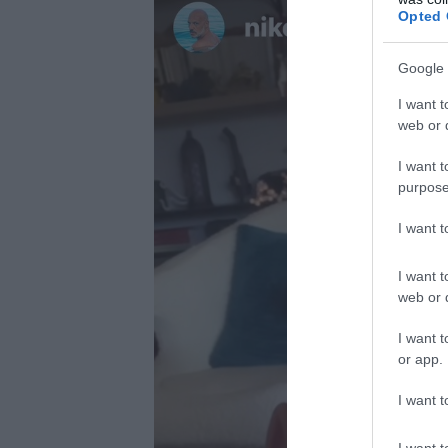
Opted 
Google 
I want t
web or d
I want t
purpose
I want 
I want t
web or d
I want t
or app.
I want t
I want t