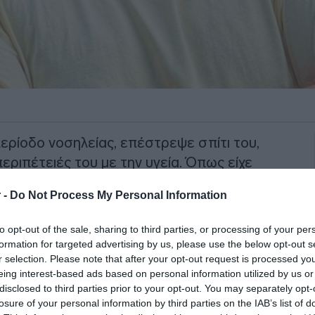
περίοδο νοσηλείας, επέστρεψε σπίτι του,
ριπέτειές του με την υγεία. Όπως είχε
ετώπισε έντονους πόνους στην κοιλιακή
 -
Do Not Process My Personal Information
ήματα ευερέθιστου εντέρου, που τον
to opt-out of the sale, sharing to third parties, or processing of your per
formation for targeted advertising by us, please use the below opt-out s
κος Μουτσινάς
θέλησε να ευχαριστήσει
r selection. Please note that after your opt-out request is processed y
ιξη που δέχτηκε όλο αυτό το διάστημα.
eing interest-based ads based on personal information utilized by us or
disclosed to third parties prior to your opt-out. You may separately opt-
ial media, απευθύνθηκε στους
losure of your personal information by third parties on the IAB’s list of
ντας την ευγνωμοσύνη του για τα