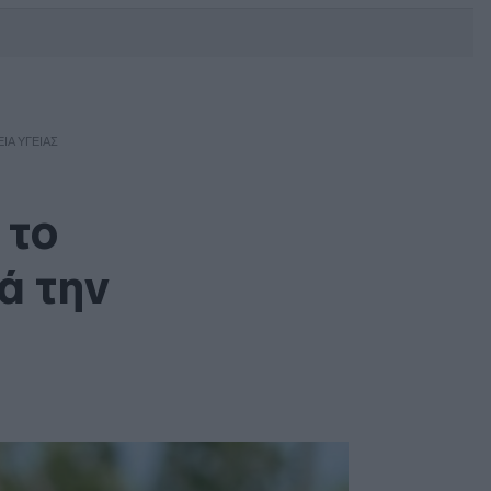
DEBATE: Πότε θα θέλατε να
γίνουν οι επόμενες εθνικές
εκλογές;
ΙΑ ΥΓΕΊΑΣ
 το
ά την