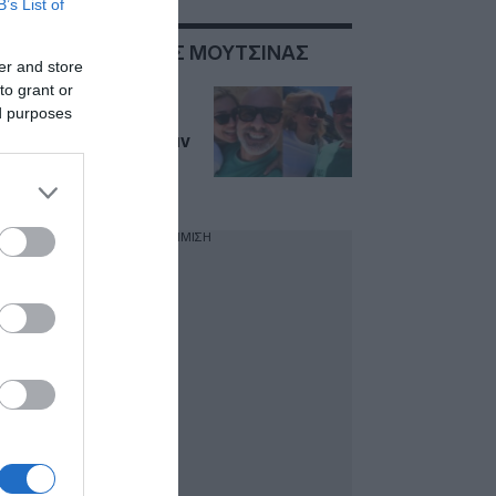
B’s List of
ΣΧΕΤΙΚΑ ΜΕ:ΝΙΚΟΣ ΜΟΥΤΣΙΝΑΣ
er and store
to grant or
Μαρία Ηλιάκη για το
ed purposes
reunion με τον Νίκο
Μουτσινά: «Ήταν σαν
να μην πέρασε μια
μέρα»
ΔΙΑΦΗΜΙΣΗ