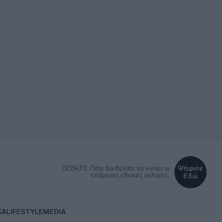
Ψήφισε
DEBATE: Πότε θα θέλατε να γίνουν οι
επόμενες εθνικές εκλογές;
Εδώ
ΚΑ
LIFESTYLE
MEDIA