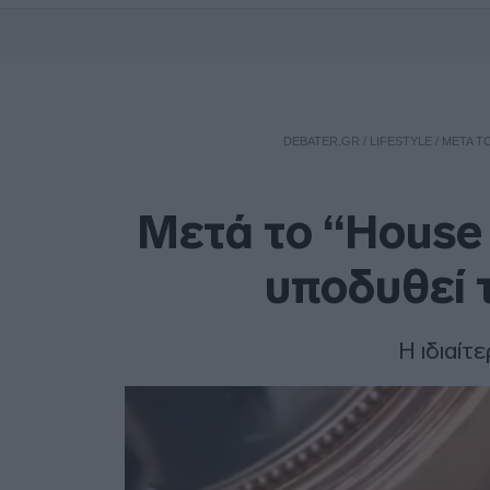
DEBATER.GR
/
LIFESTYLE
/
ΜΕΤΆ Τ
Μετά το “House 
υποδυθεί 
Η ιδιαίτ