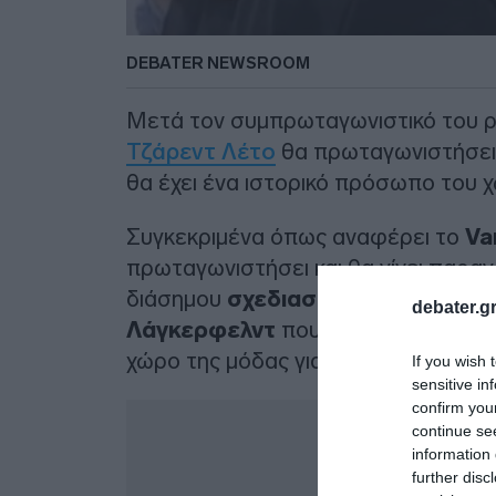
DEBATER NEWSROOM
Μετά τον συμπρωταγωνιστικό του ρό
Τζάρεντ Λέτο
θα πρωταγωνιστήσει
θα έχει ένα ιστορικό πρόσωπο του 
Συγκεκριμένα όπως αναφέρει το
Va
πρωταγωνιστήσει και θα γίνει παρα
διάσημου
σχεδιαστή μόδας
και
καλ
debater.gr
Λάγκερφελντ
που απεβίωσε τον
Φ
χώρο της μόδας για πάνω από 50 χρ
If you wish 
sensitive in
confirm you
Δ
continue se
information 
further disc