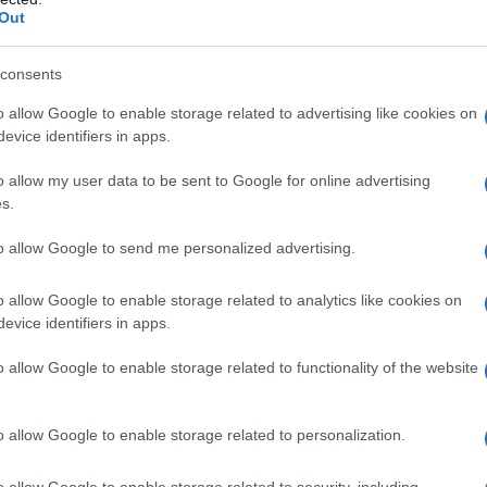
Out
consents
o allow Google to enable storage related to advertising like cookies on
evice identifiers in apps.
o allow my user data to be sent to Google for online advertising
s.
to allow Google to send me personalized advertising.
o allow Google to enable storage related to analytics like cookies on
evice identifiers in apps.
October 6, 2022
o allow Google to enable storage related to functionality of the website
ια τη νέα αυτή ταινία, εκθειάζοντας τον
αρλ είχε μια
καριέρα
που διήρκεσε 50
o allow Google to enable storage related to personalization.
ωπικά
όσο και
επαγγελματικά
ήταν
ορώ να πω ότι θα επικεντρωθούμε σε
o allow Google to enable storage related to security, including