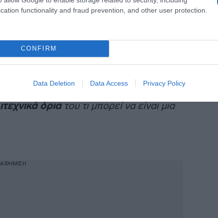
cation functionality and fraud prevention, and other user protection.
αφορετικά μέρη της ζωής του.
Ο Καρλ
ν ένας αυθεντικός
πολυμαθής
,
αι, κυρίως,
ευγενικός άνθρωπος
“.
CONFIRM
άντηση που είχαν στο παρελθόν. “
Όταν
αρλ Λάγκερφελντ, μοιραστήκαμε αμέσως
Data Deletion
Data Access
Privacy Policy
μια ωδή στον Καρλ με σεβασμό και
ιτεχνικά όρια
του τι μπορεί να είναι μια
ΙΑΦΗΜΙΣΗ