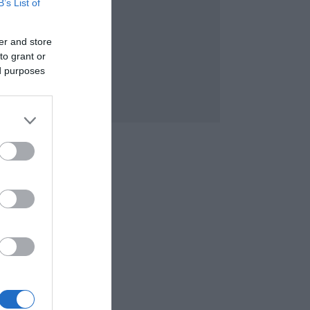
B’s List of
er and store
to grant or
ed purposes