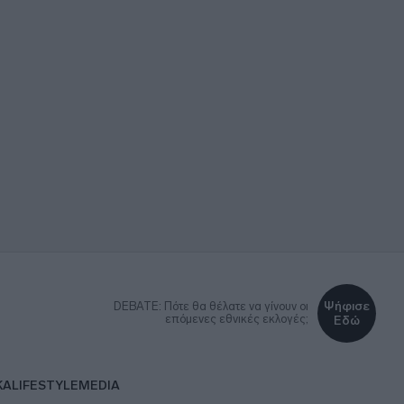
Ψήφισε
DEBATE: Πότε θα θέλατε να γίνουν οι
επόμενες εθνικές εκλογές;
Εδώ
ΚΑ
LIFESTYLE
MEDIA