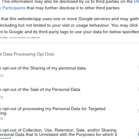
. This information may also be disclosed by us to third parties on the
IA
Participants
that may further disclose it to other third parties.
 that this website/app uses one or more Google services and may gath
including but not limited to your visit or usage behaviour. You may click 
 to Google and its third-party tags to use your data for below specifi
ogle consent section.
l Data Processing Opt Outs
ion Superstar Karl Lagerfeld in
o opt-out of the Sharing of my personal data.
s://t.co/RQRYnL3jgK
— Variety
In
o opt-out of the Sale of my Personal Data.
πό τον
ομώνυμο οίκο μόδας
. Το
In
της ιδέας βρίσκεται ακόμη σε πολύ
to opt-out of processing my Personal Data for Targeted
 ακόμη ούτε ο
σκηνοθέτης
.
ing.
In
tion to me. He was a true polymath,
o opt-out of Collection, Use, Retention, Sale, and/or Sharing
 and, most importantly, a kind man.
ersonal Data that Is Unrelated with the Purposes for which it
lected.