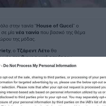
λο στην ταινία “
House of Gucci
” ο
 σε μία
νέα ταινία
που βασικό της θέμα
χώρου της μόδας.
riety
, ο
Τζάρεντ Λέτο
θα
γωγός στη
βιογραφική ταινία
του
λιτεχνικού διευθυντή
της Chanel
Καρλ
 -
Do Not Process My Personal Information
εβρουάριο
του
2019
και βρισκόταν στο
όνια.
to opt-out of the sale, sharing to third parties, or processing of your per
formation for targeted advertising by us, please use the below opt-out s
r selection. Please note that after your opt-out request is processed y
ΙΑΦΗΜΙΣΗ
eing interest-based ads based on personal information utilized by us or
disclosed to third parties prior to your opt-out. You may separately opt-
losure of your personal information by third parties on the IAB’s list of