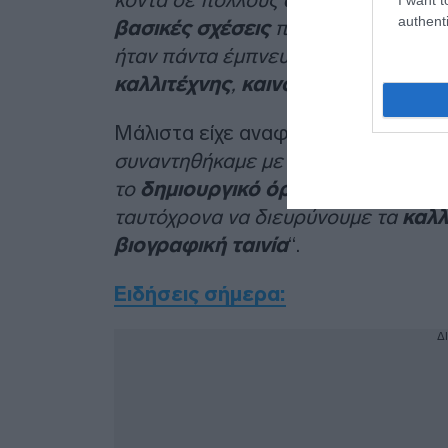
authenti
βασικές σχέσεις
που μεταφέρουν δι
ήταν πάντα έμπνευση για μένα. Ήτα
καλλιτέχνης
,
καινοτόμος
,
ηγέτης
κ
Μάλιστα είχε αναφερθεί και στη συν
συναντηθήκαμε με την ομάδα του Κ
το
δημιουργικό όραμα
να κάνουμε 
ταυτόχρονα να διευρύνουμε τα
καλλ
βιογραφική ταινία
“.
Ειδήσεις σήμερα:
Δ