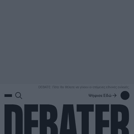
ΑΝΑΖΗΤΗΣΗ
DEBATE: Πότε θα θέλατε να γίνουν οι επόμενες εθνικές εκλογές;
Ψήφισε Εδώ