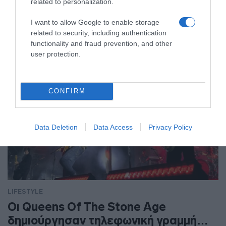
LIFESTYLE
related to personalization.
I want to allow Google to enable storage
related to security, including authentication
functionality and fraud prevention, and other
user protection.
CONFIRM
Data Deletion
Data Access
Privacy Policy
LIFESTYLE
Οι Queens Of The Stone Age
δημιούργησαν τηλεφωνική γραμμή…