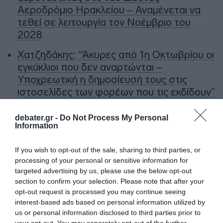
Αεροδρόμιο Ηρακλείου – Αναμένεται να
τεθεί σε λειτουργία τον Νοέμβριο του
2028
Χατζηδάκης: “Άκυρες από 1η Οκτωβρίου οι
εγκύκλιοι που δεν αναρτώνται –
Υποχρεωτική η δημοσίευσή τους στις
ιστοσελίδες των φορέων που τις εκδίδουν”
debater.gr -
Do Not Process My Personal
Ακολούθησε το debater.gr στο
Google News
Information
και μάθετε πρώτοι όλες τις ειδήσεις
If you wish to opt-out of the sale, sharing to third parties, or
processing of your personal or sensitive information for
Share
Tweet
targeted advertising by us, please use the below opt-out
section to confirm your selection. Please note that after your
ΙΩΑΝΝΑ ΤΟΥΝΗ
opt-out request is processed you may continue seeing
interest-based ads based on personal information utilized by
ΔΙΑΦΗΜΙΣΗ
us or personal information disclosed to third parties prior to
your opt-out. You may separately opt-out of the further