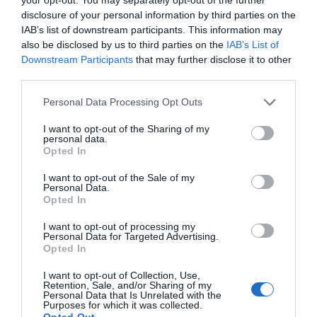
disclosure of your personal information by third parties on the
IAB’s list of downstream participants. This information may
also be disclosed by us to third parties on the
IAB’s List of
Downstream Participants
that may further disclose it to other
third parties.
Please note that this website/app uses one or more Google
Personal Data Processing Opt Outs
services and may gather and store information including but
not limited to your visit or usage behaviour. You may click to
I want to opt-out of the Sharing of my
personal data.
grant or deny consent to Google and its third-party tags to
Opted In
use your data for below specified purposes in below Google
consent section.
ΣΧΟΛΙΑ
I want to opt-out of the Sale of my
Personal Data.
Opted In
I want to opt-out of processing my
Personal Data for Targeted Advertising.
Opted In
I want to opt-out of Collection, Use,
Retention, Sale, and/or Sharing of my
Personal Data that Is Unrelated with the
Purposes for which it was collected.
Opted Out