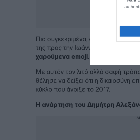
authenti
Πιο συγκεκριμένα, αναδημοσίευσε μ
της προς την Ιωάννα Τούνη, προσθέ
χαρούμενα emoji
.
Με αυτόν τον λιτό αλλά σαφή τρόπο
θέλησε να δείξει ότι η δικαιοσύνη 
κύκλο που άνοιξε το 2017.
Η ανάρτηση του Δημήτρη Αλεξάν
Δ