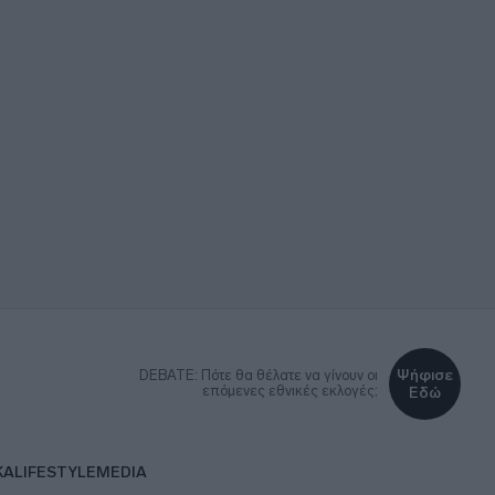
Ψήφισε
DEBATE: Πότε θα θέλατε να γίνουν οι
επόμενες εθνικές εκλογές;
Εδώ
ΚΑ
LIFESTYLE
MEDIA