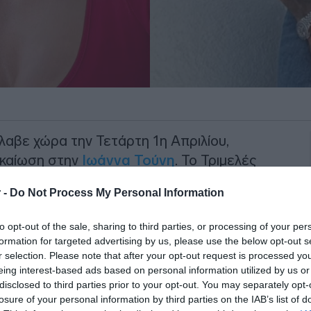
λαβε χώρα την Τετάρτη 1η Απριλίου,
ικαίωση στην
Ιωάννα Τούνη
. Το Τριμελές
κης ολοκλήρωσε την εξέταση της
 -
Do Not Process My Personal Information
απασχόλησε την κοινή γνώμη επί σειρά
ύο κατηγορούμενους που ενεπλάκησαν
to opt-out of the sale, sharing to third parties, or processing of your per
nfluencer
.
formation for targeted advertising by us, please use the below opt-out s
r selection. Please note that after your opt-out request is processed y
σία κατέληξε σε μια απόφαση που στέλνει
eing interest-based ads based on personal information utilized by us or
disclosed to third parties prior to your opt-out. You may separately opt-
 βίας και της παραβίασης της
losure of your personal information by third parties on the IAB’s list of