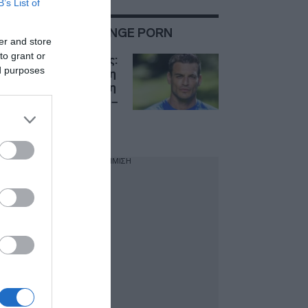
B’s List of
ΣΧΕΤΙΚΑ ΜΕ:REVENGE PORN
er and store
to grant or
Δημήτρης Φιντιρίκος:
ed purposes
Η πρώτη συνέντευξη
για την Ιωάννα Τούνη
και το revenge porn –
“Έχει ψυχή
λιονταριού”
ΔΙΑΦΗΜΙΣΗ