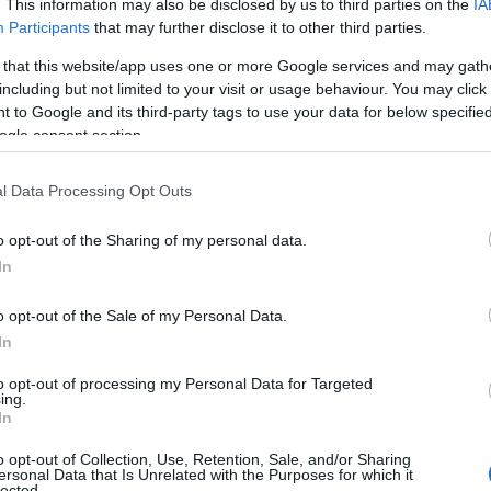
. This information may also be disclosed by us to third parties on the
IA
Participants
that may further disclose it to other third parties.
ΙΑΦΗΜΙΣΗ
 that this website/app uses one or more Google services and may gath
including but not limited to your visit or usage behaviour. You may click 
 to Google and its third-party tags to use your data for below specifi
ogle consent section.
l Data Processing Opt Outs
o opt-out of the Sharing of my personal data.
In
o opt-out of the Sale of my Personal Data.
In
ρόταση της εισαγγελέως και
έκρινε ότι
δωσαν παράνομα προσωπικά δεδομένα
to opt-out of processing my Personal Data for Targeted
ing.
συγκατάθεση από πλευράς της
.
In
o opt-out of Collection, Use, Retention, Sale, and/or Sharing
σιοποίηση του υλικού αποτελούσε μια
ersonal Data that Is Unrelated with the Purposes for which it
lected.