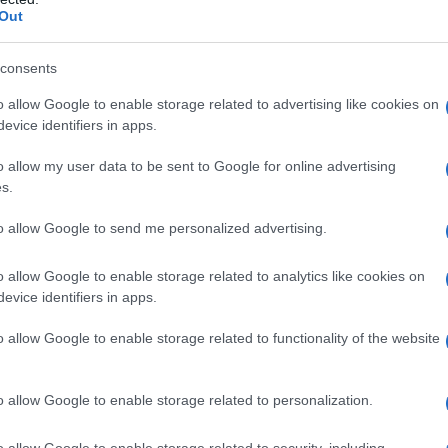
ανόρθωτα η ηθική υπόσταση και η
Out
consents
Αλεξάνδρου
o allow Google to enable storage related to advertising like cookies on
evice identifiers in apps.
 την πρώτη στιγμή βρέθηκε ο πρώην
o allow my user data to be sent to Google for online advertising
s.
διού της,
Δημήτρης Αλεξάνδρου
. Λίγες
γορίας, ο ίδιος θέλησε να εκφράσει
to allow Google to send me personalized advertising.
του για την έκβαση της δίκης.
o allow Google to enable storage related to analytics like cookies on
evice identifiers in apps.
o allow Google to enable storage related to functionality of the website
o allow Google to enable storage related to personalization.
o allow Google to enable storage related to security, including