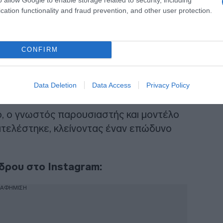
cation functionality and fraud prevention, and other user protection.
CONFIRM
ια ανάρτηση που εξέφραζε τη στήριξή
τοντας ο ίδιος
κόκκινες καρδιές
και
Data Deletion
Data Access
Privacy Policy
, ο γνωστός παρουσιαστής και μοντέλο
επιτελέστηκε, κλείνοντας έναν επώδυνο
δρου στο Instagram:
ΙΑΦΗΜΙΣΗ