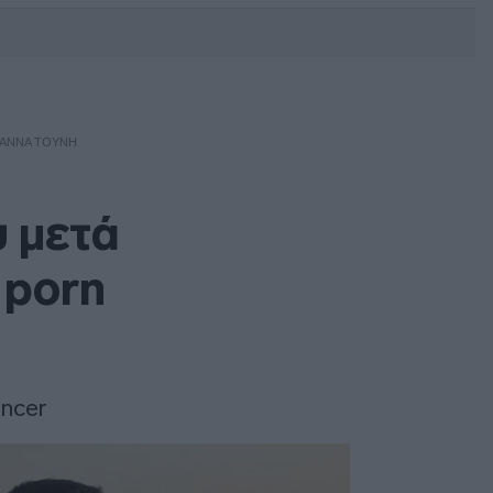
DEBATE: Πότε θα θέλατε να
γίνουν οι επόμενες εθνικές
εκλογές;
ΩΆΝΝΑ ΤΟΎΝΗ
 μετά
 porn
encer