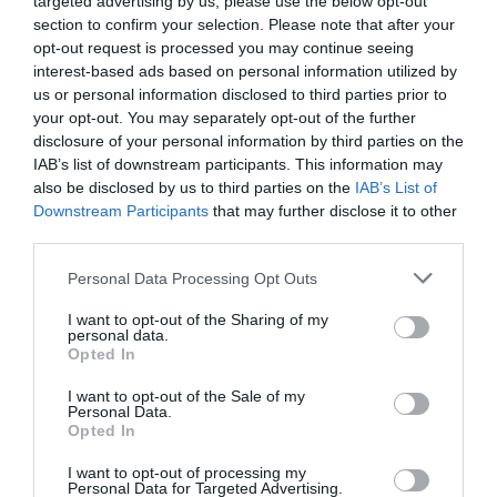
targeted advertising by us, please use the below opt-out
και μάθετε πρώτοι όλες τις ειδήσεις
section to confirm your selection. Please note that after your
opt-out request is processed you may continue seeing
interest-based ads based on personal information utilized by
Share
Tweet
us or personal information disclosed to third parties prior to
your opt-out. You may separately opt-out of the further
ΑΝΤΙΓΟΝΗ ΚΟΥΛΟΥΚΑΚΟΥ
ΒΡΑΔΙΝΗ ΕΞΟΔΟΣ
disclosure of your personal information by third parties on the
ΗΘΟΠΟΙΟΙ
IAB’s list of downstream participants. This information may
also be disclosed by us to third parties on the
IAB’s List of
Downstream Participants
that may further disclose it to other
ΔΙΑΦΗΜΙΣΗ
third parties.
Please note that this website/app uses one or more Google
Personal Data Processing Opt Outs
services and may gather and store information including but
not limited to your visit or usage behaviour. You may click to
I want to opt-out of the Sharing of my
personal data.
grant or deny consent to Google and its third-party tags to
Opted In
use your data for below specified purposes in below Google
consent section.
I want to opt-out of the Sale of my
Personal Data.
Opted In
I want to opt-out of processing my
Personal Data for Targeted Advertising.