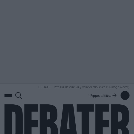
ΑΝΑΖΗΤΗΣΗ
DEBATE: Πότε θα θέλατε να γίνουν οι επόμενες εθνικές εκλογές;
Ψήφισε Εδώ