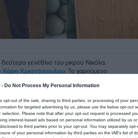
 δεύτερα γενέθλια του μικρού Νικόλα,
υ
Χάρη Χριστόπουλου
. Το χαρούμενο
ικό πάρτι, γεμάτο χρώματα, χαμόγελα
 -
Do Not Process My Personal Information
λια του μικρού τους, πλαισιωμένοι από
to opt-out of the sale, sharing to third parties, or processing of your per
formation for targeted advertising by us, please use the below opt-out s
ημιουργικό της ταλέντο, ανέλαβε
r selection. Please note that after your opt-out request is processed y
, φροντίζοντας κάθε λεπτομέρεια με
eing interest-based ads based on personal information utilized by us or
disclosed to third parties prior to your opt-out. You may separately opt-
ής ήταν τα ζώα, ένα θέμα που
losure of your personal information by third parties on the IAB’s list of