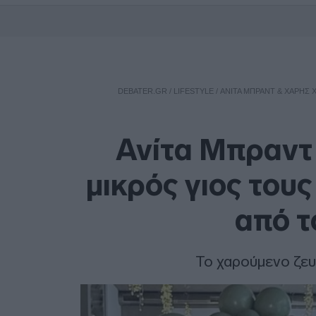
DEBATER.GR
/
LIFESTYLE
/
ΑΝΊΤΑ ΜΠΡΑΝΤ & ΧΆΡΗΣ 
Ανίτα Μπραντ
μικρός γιος του
από τ
Το χαρούμενο ζευ