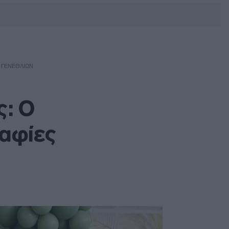
DEBATE: Πότε θα θέλατε να
γίνουν οι επόμενες εθνικές
εκλογές;
Ι ΓΕΝΕΘΛΊΩΝ
ς: Ο
ραφίες