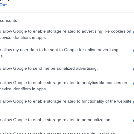
ικό έργο τέχνης, ήταν
πολύχρωμη και
Out
αλεσμένους.
consents
 της ημέρας, έλαμπε από χαρά,
o allow Google to enable storage related to advertising like cookies on
τι. Οι γονείς του, περήφανοι και
evice identifiers in apps.
αθανατίζουν τις όμορφες στιγμές,
τους συντροφεύουν για πάντα.
o allow my user data to be sent to Google for online advertising
s.
to allow Google to send me personalized advertising.
o allow Google to enable storage related to analytics like cookies on
evice identifiers in apps.
o allow Google to enable storage related to functionality of the website
o allow Google to enable storage related to personalization.
o allow Google to enable storage related to security, including