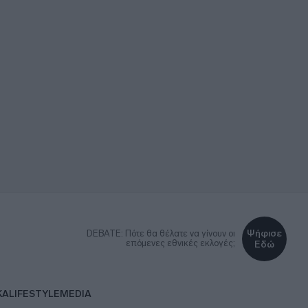
Ψήφισε
DEBATE: Πότε θα θέλατε να γίνουν οι
επόμενες εθνικές εκλογές;
Εδώ
ΚΑ
LIFESTYLE
MEDIA