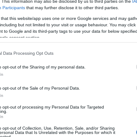
. This information may also be disclosed by us to third parties on the
IA
Participants
that may further disclose it to other third parties.
ΙΑΦΗΜΙΣΗ
 that this website/app uses one or more Google services and may gath
including but not limited to your visit or usage behaviour. You may click 
 to Google and its third-party tags to use your data for below specifi
ogle consent section.
l Data Processing Opt Outs
o opt-out of the Sharing of my personal data.
In
o opt-out of the Sale of my Personal Data.
In
Αντέδρασε σε δημοσίευμα για την
 κι άλλες φορές χρόνια»
to opt-out of processing my Personal Data for Targeted
ing.
In
ατα και τα παιχνίδια απασχόλησης ήταν
o opt-out of Collection, Use, Retention, Sale, and/or Sharing
ων, δημιουργώντας μια μαγική
ersonal Data that Is Unrelated with the Purposes for which it
lected.