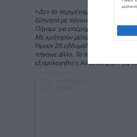
authenti
«
Δεν το περιμέναμε, γιατί η εγκυμο
ξύπνησα με πόνους και δεν είχα καταλ
Πήγαμε για υπέρηχο στις 4 το πρωί, 
Με κράτησαν μέσα δύο εβδομάδες, ώ
Ήμουν 25 εβδομάδων τότε και αναγκα
πήγαινε άλλο. Το παιδί τώρα είναι κ
εξομολογηθεί η Ανίτα Μπραντ για το