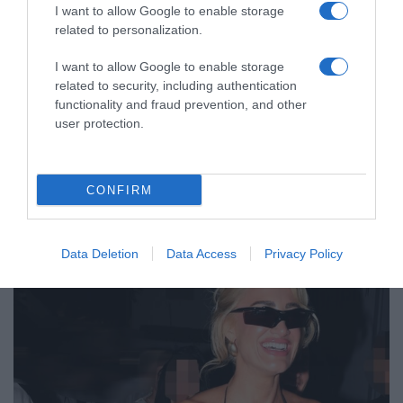
I want to allow Google to enable storage
related to personalization.
I want to allow Google to enable storage
LIFESTYLE
related to security, including authentication
functionality and fraud prevention, and other
Οι Queens Of The Stone Age
user protection.
δημιούργησαν τηλεφωνική γραμμή…
παραπόνων για τους θαυμαστές τους
CONFIRM
Η τηλεφωνική γραμμή είναι διαθέσιμη 24/7 για να μπορούν
οι καλούντες να αφήσουν μήνυμα
Data Deletion
Data Access
Privacy Policy