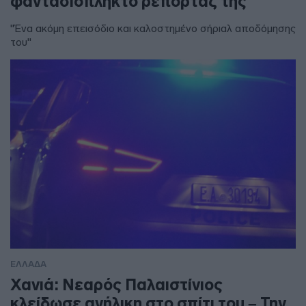
φαντασιόπληκτο ρεπορτάζ της
"Ένα ακόμη επεισόδιο και καλοστημένο σήριαλ αποδόμησης
του"
ΕΛΛΑΔΑ
Χανιά: Νεαρός Παλαιστίνιος
κλείδωσε ανήλικη στο σπίτι του – Την