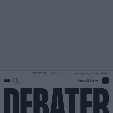
ΑΝΑΖΗΤΗΣΗ
DEBATE: Πότε θα θέλατε να γίνουν οι επόμενες εθνικές εκλογές;
Ψήφισε Εδώ