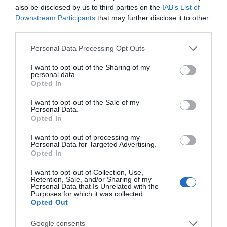
also be disclosed by us to third parties on the
IAB’s List of
Downstream Participants
that may further disclose it to other
third parties.
ΟΙΚΟΝΟΜΙΑ
Please note that this website/app uses one or more Google
Personal Data Processing Opt Outs
services and may gather and store information including but
not limited to your visit or usage behaviour. You may click to
I want to opt-out of the Sharing of my
personal data.
grant or deny consent to Google and its third-party tags to
Opted In
use your data for below specified purposes in below Google
consent section.
I want to opt-out of the Sale of my
Personal Data.
Opted In
I want to opt-out of processing my
Personal Data for Targeted Advertising.
Opted In
I want to opt-out of Collection, Use,
Retention, Sale, and/or Sharing of my
Personal Data that Is Unrelated with the
Purposes for which it was collected.
Opted Out
Google consents