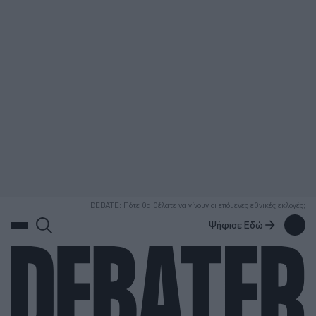
ΑΝΑΖΗΤΗΣΗ
DEBATE: Πότε θα θέλατε να γίνουν οι επόμενες εθνικές εκλογές;
Ψήφισε Εδώ