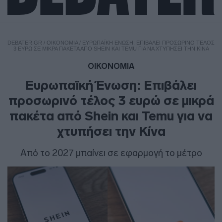
DEBATER.GR
/
ΟΙΚΟΝΟΜΙΑ
/
ΕΥΡΩΠΑΪΚΉ ΈΝΩΣΗ: ΕΠΙΒΆΛΕΙ ΠΡΟΣΩΡΙΝΌ ΤΈΛΟΣ
3 ΕΥΡΏ ΣΕ ΜΙΚΡΆ ΠΑΚΈΤΑ ΑΠΌ SHEIN ΚΑΙ TEMU ΓΙΑ ΝΑ ΧΤΥΠΉΣΕΙ ΤΗΝ ΚΊΝΑ
ΟΙΚΟΝΟΜΙΑ
Ευρωπαϊκή Ένωση: Επιβάλει
προσωρινό τέλος 3 ευρώ σε μικρά
πακέτα από Shein και Temu για να
χτυπήσει την Κίνα
Από το 2027 μπαίνει σε εφαρμογή το μέτρο