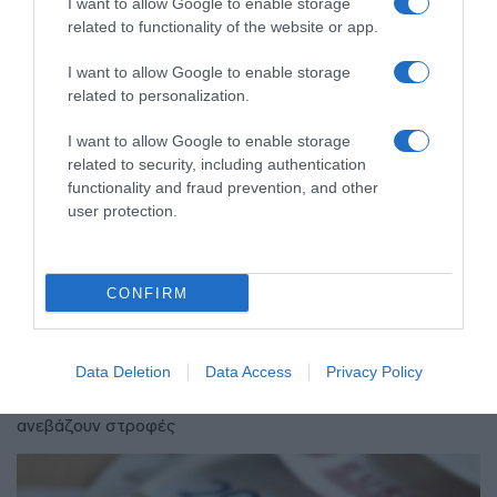
I want to allow Google to enable storage
related to functionality of the website or app.
I want to allow Google to enable storage
related to personalization.
I want to allow Google to enable storage
related to security, including authentication
functionality and fraud prevention, and other
user protection.
CONFIRM
ΟΙΚΟΝΟΜΙΑ
Στα 15 δισ. ευρώ ο στόχος για νέα
δάνεια το 2026
Data Deletion
Data Access
Privacy Policy
Οι τράπεζες, όπως δείχνει το πρώτο εξάμηνο του 2026,
ανεβάζουν στροφές