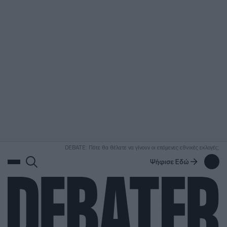
ΑΝΑΖΗΤΗΣΗ
DEBATE: Πότε θα θέλατε να γίνουν οι επόμενες εθνικές εκλογές;
Ψήφισε Εδώ