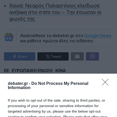
Χανιά: Νεαρός Παλαιστίνιος κλείδωσε
ανήλικη στο σπίτι του – Την έσωσαν οι
φωνές της
Ακολούθησε το debater.gr στο
Google News
και μάθετε πρώτοι όλες τις ειδήσεις
Share
Tweet
ΕΕ
ΕΥΡΩΠΑΙΚΗ ΕΝΩΣΗ
ΚΙΝΑ
ΔΙΑΦΗΜΙΣΗ
debater.gr -
Do Not Process My Personal
Information
If you wish to opt-out of the sale, sharing to third parties, or
processing of your personal or sensitive information for
targeted advertising by us, please use the below opt-out
section to confirm your selection. Please note that after your