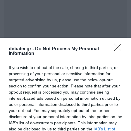
debater.gr -
Do Not Process My Personal
Information
If you wish to opt-out of the sale, sharing to third parties, or
processing of your personal or sensitive information for
«Η Ελλάδα μπορεί και πρέπει να αποτελέσει
targeted advertising by us, please use the below opt-out
section to confirm your selection. Please note that after your
σημείο αναφοράς για την τουριστική
opt-out request is processed you may continue seeing
εκπαίδευση στην ευρύτερη περιοχή»
,
interest-based ads based on personal information utilized by
ανέφερε χαρακτηριστικά. Όπως επισήμανε, η
us or personal information disclosed to third parties prior to
your opt-out. You may separately opt-out of the further
ενίσχυση των πανεπιστημιακών
disclosure of your personal information by third parties on the
προγραμμάτων, η αναβάθμιση των υποδομών
IAB’s list of downstream participants. This information may
και η στενότερη σύνδεση της εκπαίδευσης με
also be disclosed by us to third parties on the
IAB’s List of