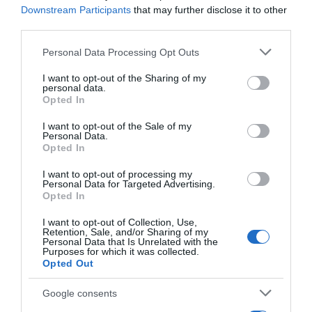
Downstream Participants
that may further disclose it to other
τις ανάγκες της αγοράς αποτελούν βασικές
third parties.
προϋποθέσεις ώστε η χώρα να αξιοποιήσει
Please note that this website/app uses one or more Google
πλήρως το συγκριτικό της πλεονέκτημα στον
Personal Data Processing Opt Outs
services and may gather and store information including but
τουρισμό και τη φιλοξενία.
not limited to your visit or usage behaviour. You may click to
I want to opt-out of the Sharing of my
personal data.
grant or deny consent to Google and its third-party tags to
Opted In
use your data for below specified purposes in below Google
Προσθήκη ως προτεινόμενη
consent section.
I want to opt-out of the Sale of my
πηγή στην Google
Personal Data.
Opted In
I want to opt-out of processing my
Ειδήσεις σήμερα
Personal Data for Targeted Advertising.
Opted In
To Ιράν θα διατηρήσει τον αποκλεισμό των
I want to opt-out of Collection, Use,
Retention, Sale, and/or Sharing of my
Στενών του Ορμούζ έως ότου οι ΗΠΑ
Personal Data that Is Unrelated with the
Purposes for which it was collected.
αποδεχθούν “όλους” τους όρους της
Opted Out
Ιός Δυτικού Νείλου: Έξι θάνατοι τις
Google consents
τελευταίες ημέρες – Στην Αττική τα