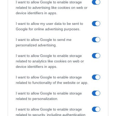
περισσότερα κρούσματα
I want to allow Google to enable storage
related to advertising like cookies on web or
ΠΑΣΟΚ: Η «Εστία» ανάλωσε τη μισή ύλη
device identifiers in apps.
της για να μην πει απολύτως τίποτα και να
I want to allow my user data to be sent to
επαναλάβει το φαντασιόπληκτο ρεπορτάζ
Google for online advertising purposes.
της
I want to allow Google to send me
Χανιά: Νεαρός Παλαιστίνιος κλείδωσε
personalized advertising.
ανήλικη στο σπίτι του – Την έσωσαν οι
φωνές της
I want to allow Google to enable storage
related to analytics like cookies on web or
device identifiers in apps.
Ακολούθησε το debater.gr στο
Google News
και μάθετε πρώτοι όλες τις ειδήσεις
I want to allow Google to enable storage
related to functionality of the website or app.
Share
Tweet
I want to allow Google to enable storage
related to personalization.
ΕΡΓΑΣΙΑ
ΤΟΥΡΙΣΜΟΣ
I want to allow Google to enable storage
related to security, including authentication