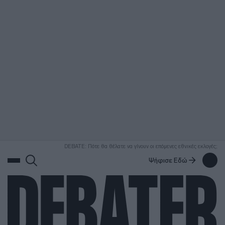
ΑΝΑΖΗΤΗΣΗ
DEBATE: Πότε θα θέλατε να γίνουν οι επόμενες εθνικές εκλογές;
Ψήφισε Εδώ