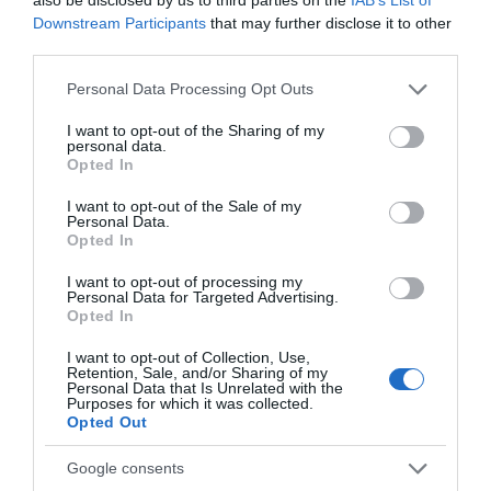
Downstream Participants
that may further disclose it to other
third parties.
ΟΙΚΟΝΟΜΙΑ
Please note that this website/app uses one or more Google
Personal Data Processing Opt Outs
services and may gather and store information including but
not limited to your visit or usage behaviour. You may click to
I want to opt-out of the Sharing of my
personal data.
grant or deny consent to Google and its third-party tags to
Opted In
use your data for below specified purposes in below Google
consent section.
I want to opt-out of the Sale of my
Personal Data.
Opted In
I want to opt-out of processing my
Personal Data for Targeted Advertising.
Opted In
I want to opt-out of Collection, Use,
Retention, Sale, and/or Sharing of my
Personal Data that Is Unrelated with the
Purposes for which it was collected.
Opted Out
Google consents
ΟΙΚΟΝΟΜΙΑ