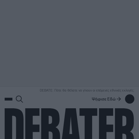
ΑΝΑΖΗΤΗΣΗ
DEBATE: Πότε θα θέλατε να γίνουν οι επόμενες εθνικές εκλογές;
Ψήφισε Εδώ