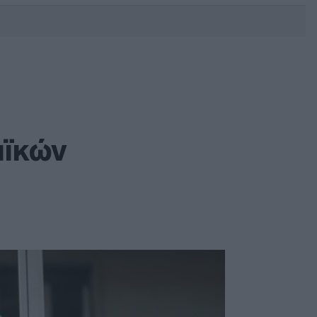
DEBATE: Πότε θα θέλατε να
γίνουν οι επόμενες εθνικές
εκλογές;
αϊκών