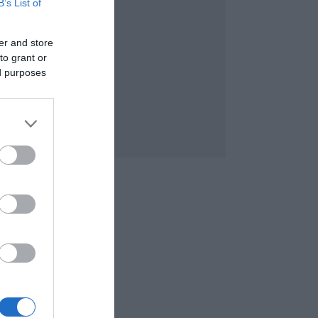
B’s List of
er and store
to grant or
ed purposes