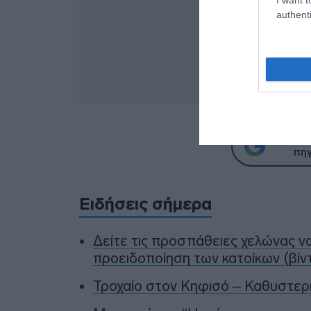
authenti
Προσθήκ
πηγ
Ειδήσεις σήμερα
Δείτε τις προσπάθειες χελώνας ν
προειδοποίηση των κατοίκων (βίν
Τροχαίο στον Κηφισό – Καθυστερ