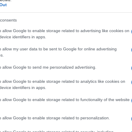
ουν ισάριθμα φωτοβολταϊκά πάρκα στην
Out
ύος 1.175 MW, στα οποία ο Όμιλος ΔΕΗ
ος ΔΕΗ θα κατέχει το 100% των εν λόγω
consents
o allow Google to enable storage related to advertising like cookies on
evice identifiers in apps.
νέων αιολικών πάρκων και των
o allow my user data to be sent to Google for online advertising
ακόμα βήμα στην ανάπτυξη του
s.
, τόσο οργανικά όσο και μέσω
λάδα και τη Νοτιοανατολική Ευρώπη. Η
to allow Google to send me personalized advertising.
ξη του στόχου του Ομίλου ΔΕΗ για έργα
o allow Google to enable storage related to analytics like cookies on
λικής ισχύος 19 GW έως το 2030»,
evice identifiers in apps.
o allow Google to enable storage related to functionality of the website
o allow Google to enable storage related to personalization.
o allow Google to enable storage related to security, including