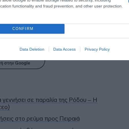
cation functionality and fraud prevention, and other user protection.
CONFIRM
Data Deletion
Data Access
Privacy Policy
η ως προτεινόμενη
ή στην Google
α γεννήσει σε παραλία της Ρόδου – Η
τεο)
ήσεις στο ρεύμα προς Πειραιά