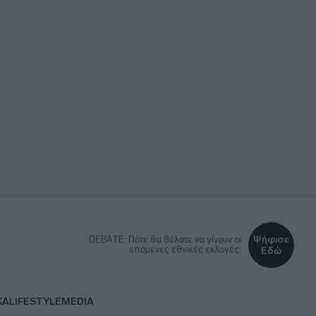
Ψήφισε
DEBATE: Πότε θα θέλατε να γίνουν οι
επόμενες εθνικές εκλογές;
Εδώ
ΚΑ
LIFESTYLE
MEDIA