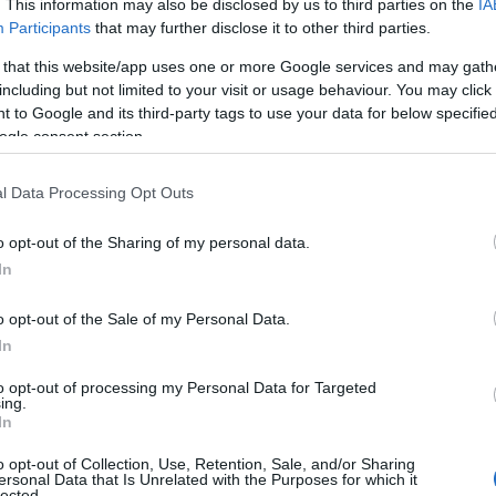
. This information may also be disclosed by us to third parties on the
IA
Participants
that may further disclose it to other third parties.
 that this website/app uses one or more Google services and may gath
including but not limited to your visit or usage behaviour. You may click 
 to Google and its third-party tags to use your data for below specifi
ogle consent section.
l Data Processing Opt Outs
να, συνολικής ισχύος 43,2 MW
o opt-out of the Sharing of my personal data.
ώτιδα, συνολικής ισχύος 3,5 MW
In
 Φωκίδα, συνολικής ισχύος 22 MW
o opt-out of the Sale of my Personal Data.
τη Φωκίδα, συνολικής ισχύος 19,2 MW
In
ωκίδα, συνολικής ισχύος 9,6 MW
to opt-out of processing my Personal Data for Targeted
κίδα, συνολικής ισχύος 9,6 MW
ing.
In
σε να αποκτήσει το υπόλοιπο 51% της
o opt-out of Collection, Use, Retention, Sale, and/or Sharing
κεφάλαιο συνολικά 12 Εταιρειών Ειδικού
ersonal Data that Is Unrelated with the Purposes for which it
lected.