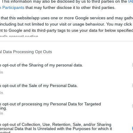
. This information may also be disclosed by us to third parties on the
IA
Participants
that may further disclose it to other third parties.
 that this website/app uses one or more Google services and may gath
including but not limited to your visit or usage behaviour. You may click 
 to Google and its third-party tags to use your data for below specifi
ogle consent section.
l Data Processing Opt Outs
εύεται για τις νέες εντάξεις υπερβαίνει
o opt-out of the Sharing of my personal data.
υσιαστικά την προσπάθεια αναβάθμισης
In
 και παραγωγής ζεστού νερού χρήσης με
o opt-out of the Sale of my Personal Data.
αι φιλικές προς το περιβάλλον λύσεις.
In
νολικός αριθμός των εγκεκριμένων
to opt-out of processing my Personal Data for Targeted
ing.
000.
In
ριά έχουν τη δυνατότητα να
o opt-out of Collection, Use, Retention, Sale, and/or Sharing
ersonal Data that Is Unrelated with the Purposes for which it
οβόρα συστήματα θέρμανσης και
lected.