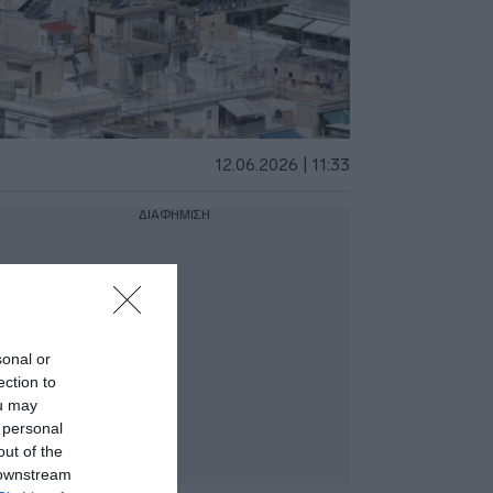
12.06.2026 | 11:33
ΔΙΑΦΗΜΙΣΗ
sonal or
ection to
ou may
 personal
out of the
 downstream