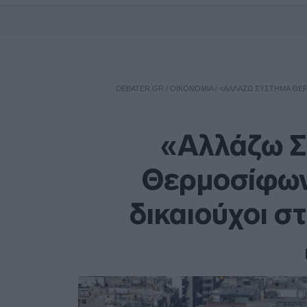
DEBATER.GR
/
ΟΙΚΟΝΟΜΙΑ
/
«ΑΛΛΆΖΩ ΣΎΣΤΗΜΑ ΘΈΡ
«Αλλάζω Σ
Θερμοσίφωνα
δικαιούχοι σ