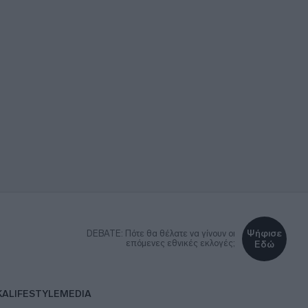
Ψήφισε
DEBATE: Πότε θα θέλατε να γίνουν οι
επόμενες εθνικές εκλογές;
Εδώ
ΚΑ
LIFESTYLE
MEDIA