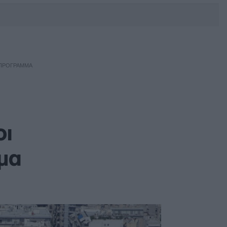
DEBATE: Πότε θα θέλατε να
γίνουν οι επόμενες εθνικές
εκλογές;
 ΠΡΌΓΡΑΜΜΑ
οι
μμα