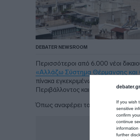
DEBATER NEWSROOM
Περισσότεροι από 6.000 νέοι δικαι
«Αλλάζω Σύστημα Θέρμανσης και
πίνακα εγκεκριμένων αιτήσεων που
debater.gr
Περιβάλλοντος και Ενέργειας.
If you wish 
Όπως αναφέρει το
ΥΠΕΝ
:
sensitive in
confirm you
Δ
continue se
information 
further disc