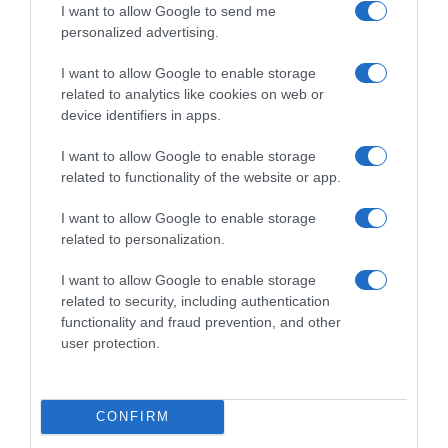
I want to allow Google to send me
personalized advertising.
I want to allow Google to enable storage
related to analytics like cookies on web or
device identifiers in apps.
I want to allow Google to enable storage
related to functionality of the website or app.
I want to allow Google to enable storage
related to personalization.
I want to allow Google to enable storage
related to security, including authentication
ΕΛΛΑΔΑ
functionality and fraud prevention, and other
Σαμοθράκη: Αίσιο τέλος για
user protection.
ηλικιωμένη Ιταλίδα τουρίστρια που
έχασε τις αισθήσεις της – Σώθηκε
χάρη στην άμεση επέμβαση νεαρού
CONFIRM
ναυαγοσώστη