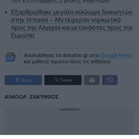
Εξαρθρώθηκε μεγάλο κύκλωμα διακινητών
στην Ισπανία – Μετέφεραν ναρκωτικά
προς την Αλγερία και μετανάστες προς την
Ευρώπη
Ακολούθησε το debater.gr στο
Google News
και μάθετε πρώτοι όλες τις ειδήσεις
Share
Tweet
ΑΛΚΟΟΛ
ΖΑΚΥΝΘΟΣ
ΔΙΑΦΗΜΙΣΗ