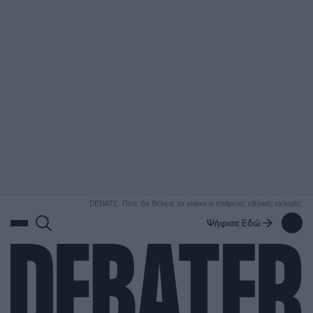
ΑΝΑΖΗΤΗΣΗ
DEBATE: Πότε θα θέλατε να γίνουν οι επόμενες εθνικές εκλογές;
Ψήφισε Εδώ