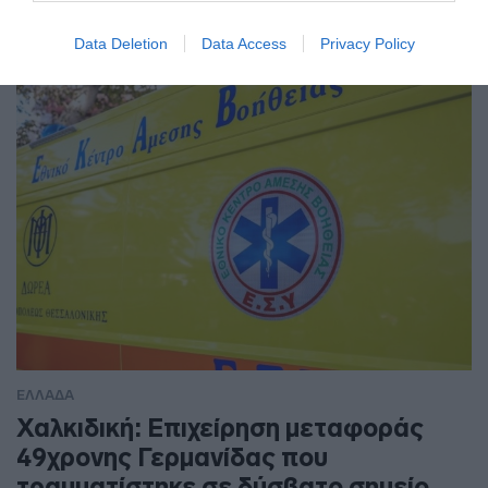
Στην παραλία της Παχιάς Άμμου
Data Deletion
Data Access
Privacy Policy
ΕΛΛΑΔΑ
Χαλκιδική: Επιχείρηση μεταφοράς
49χρονης Γερμανίδας που
τραυματίστηκε σε δύσβατο σημείο