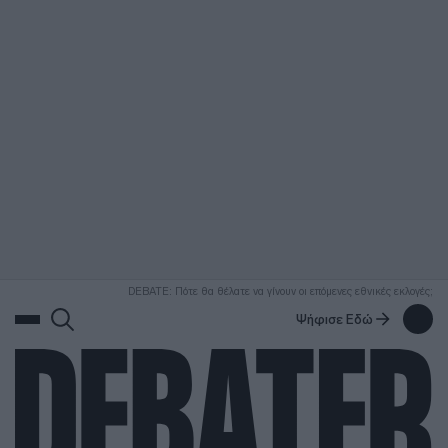
ΑΝΑΖΗΤΗΣΗ
DEBATE: Πότε θα θέλατε να γίνουν οι επόμενες εθνικές εκλογές;
Ψήφισε Εδώ