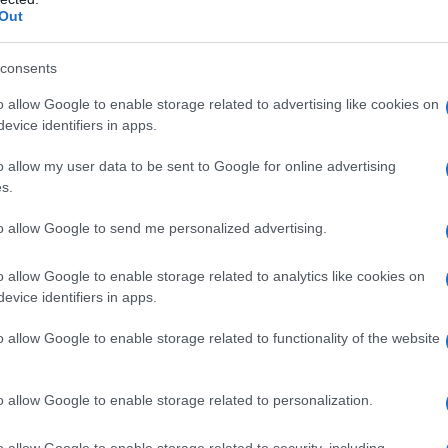
της.
Out
νής, προηγήθηκε με 3-1 και, χωρίς να
consents
μενα γκέιμ για να κλείσει πανηγυρικά το
o allow Google to enable storage related to advertising like cookies on
evice identifiers in apps.
o allow my user data to be sent to Google for online advertising
s.
to allow Google to send me personalized advertising.
o allow Google to enable storage related to analytics like cookies on
evice identifiers in apps.
o allow Google to enable storage related to functionality of the website
o allow Google to enable storage related to personalization.
o allow Google to enable storage related to security, including