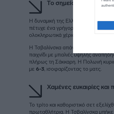
Το σημείο καμπής και 
authenti
Η δυναμική της Ελληνίδας τενίστρια
πέτυχε ένα γρήγορο μπρέικ για το 2-
ολοκληρωτικά χέρια.
Η Τσβαλίνσκα απάντησε αμέσως (2-2
παιχνίδι με μπαλιές υψηλής αναπήδη
πλήρως τη Σάκκαρη. Η Πολωνή κυριά
με
6-3
, ισοφαρίζοντας το ματς.
Χαμένες ευκαιρίες και
Το τρίτο και καθοριστικό σετ εξελίχ
πρωταθλήτρια. Η Τσβαλίνσκα μπήκε