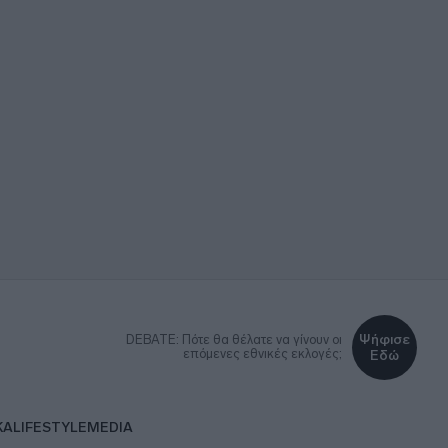
Ψήφισε
DEBATE: Πότε θα θέλατε να γίνουν οι
επόμενες εθνικές εκλογές;
Εδώ
ΚΑ
LIFESTYLE
MEDIA