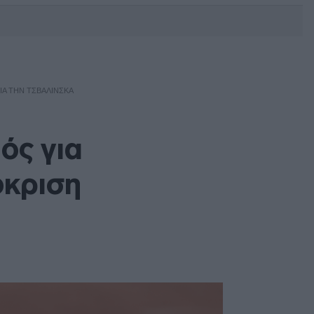
DEBATE: Πότε θα θέλατε να
γίνουν οι επόμενες εθνικές
εκλογές;
ΙΑ ΤΗΝ ΤΣΒΑΛΊΝΣΚΑ
ός για
όκριση