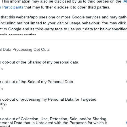
. This information may also be disclosed by us to third parties on the
IA
Participants
that may further disclose it to other third parties.
 that this website/app uses one or more Google services and may gath
including but not limited to your visit or usage behaviour. You may click 
 to Google and its third-party tags to use your data for below specifi
ogle consent section.
l Data Processing Opt Outs
o opt-out of the Sharing of my personal data.
6, 6-3, 6-2), εκμεταλλευόμενη πλήρως
In
ά το πρώτο κομμάτι του ματς.
o opt-out of the Sale of my Personal Data.
In
όλυτη κυριαρχία
to opt-out of processing my Personal Data for Targeted
ing.
In
ς για τον τρίτο γύρο δεν προμήνυε τη
o opt-out of Collection, Use, Retention, Sale, and/or Sharing
ε στο court με εξαιρετική αυτοπεποίθηση
ersonal Data that Is Unrelated with the Purposes for which it
lected.