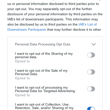
us or personal information disclosed to third parties prior to
προστατεύουν από την εμφάνιση άνοιας
your opt-out. You may separately opt-out of the further
και Αλτσχάιμερ
disclosure of your personal information by third parties on the
IAB’s list of downstream participants. This information may
also be disclosed by us to third parties on the
IAB’s List of
Μετακομίζει στο δικό του σπίτι ο Θύμιος
Downstream Participants
that may further disclose it to other
Μπουγάς – Σύντομα θα αρχίσει και τις
third parties.
ιατρικές επεμβάσεις (pics)
Please note that this website/app uses one or more Google
Personal Data Processing Opt Outs
services and may gather and store information including but
not limited to your visit or usage behaviour. You may click to
I want to opt-out of the Sharing of my
Προσθήκη ως προτεινόμενη
personal data.
grant or deny consent to Google and its third-party tags to
πηγή στην Google
Opted In
use your data for below specified purposes in below Google
consent section.
I want to opt-out of the Sale of my
Personal Data.
Opted In
Ακολούθησε το debater.gr στο
Google News
και μάθετε πρώτοι όλες τις ειδήσεις
I want to opt-out of processing my
Personal Data for Targeted Advertising.
Opted In
Share
Tweet
I want to opt-out of Collection, Use,
Retention, Sale, and/or Sharing of my