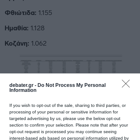
Φθιώτιδα:
1.155
Ημαθία:
1.128
Κοζάνη:
1.062
debater.gr -
Do Not Process My Personal
Information
If you wish to opt-out of the sale, sharing to third parties, or
processing of your personal or sensitive information for
targeted advertising by us, please use the below opt-out
Ειδήσεις σήμερα:
section to confirm your selection. Please note that after your
opt-out request is processed you may continue seeing
interest-based ads based on personal information utilized by
Αυτές οι δραστηριότητες μας