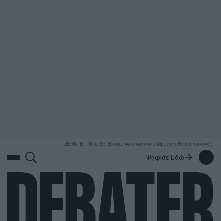
ΑΝΑΖΗΤΗΣΗ
DEBATE: Πότε θα θέλατε να γίνουν οι επόμενες εθνικές εκλογές;
Ψήφισε Εδώ