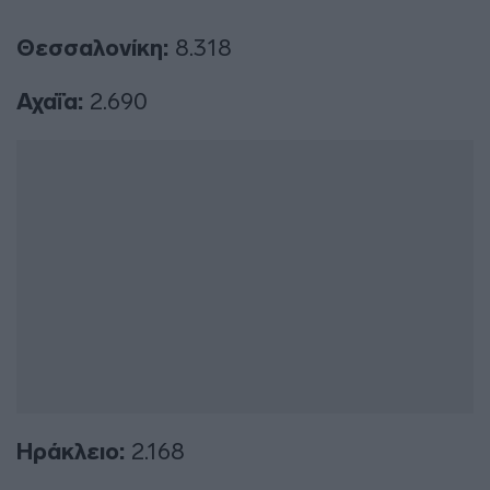
Θεσσαλονίκη:
8.318
Αχαΐα:
2.690
Ηράκλειο:
2.168