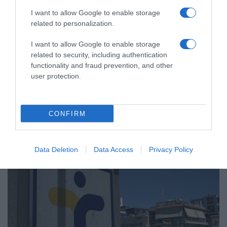
I want to allow Google to enable storage
related to personalization.
ΥΓΕΙΑ
I want to allow Google to enable storage
ΕΟΔΥ: 12 θάνατοι από κορονοϊό, 22
related to security, including authentication
διασωληνωμένοι. – Τρία σοβαρά κρούσματα
functionality and fraud prevention, and other
γρίπης, 2 θάνατοι
user protection.
Όλα όσα αναφέρει η επιδημιολογική έκθεση
07.03.2024 - 16:51
CONFIRM
Data Deletion
Data Access
Privacy Policy