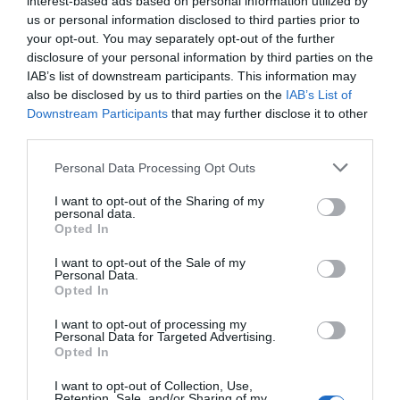
interest-based ads based on personal information utilized by
ΥΓΕΙΑ
us or personal information disclosed to third parties prior to
your opt-out. You may separately opt-out of the further
ΕΟΔΥ: 4 θάνατοι από κορονοϊό, 13
disclosure of your personal information by third parties on the
διασωληνωμένοι – Ένας θάνατος από γρίπη
IAB’s list of downstream participants. This information may
also be disclosed by us to third parties on the
IAB’s List of
Όλα όσα αναφέρει η έκθεση
Downstream Participants
that may further disclose it to other
third parties.
28.03.2024 - 17:17
Please note that this website/app uses one or more Google
Personal Data Processing Opt Outs
services and may gather and store information including but
not limited to your visit or usage behaviour. You may click to
I want to opt-out of the Sharing of my
personal data.
grant or deny consent to Google and its third-party tags to
Opted In
use your data for below specified purposes in below Google
consent section.
I want to opt-out of the Sale of my
Personal Data.
Opted In
I want to opt-out of processing my
Personal Data for Targeted Advertising.
Opted In
I want to opt-out of Collection, Use,
Retention, Sale, and/or Sharing of my