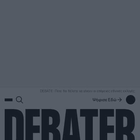
ΑΝΑΖΗΤΗΣΗ
DEBATE: Πότε θα θέλατε να γίνουν οι επόμενες εθνικές εκλογές;
Ψήφισε Εδώ