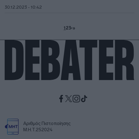
30.12.2023 - 10:42
1
2
3
›
»
Αριθμός Πιστοποίησης
Μ.Η.Τ.252024