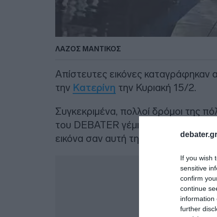
ΛΑΖΟΣ ΜΑΝΤΙΚΟΣ
Απίστευτες εικόνες καταγράφηκαν 
την
Κατερίνη
την Κυριακή 15/2.
Συγκεκριμένα, πολλοί δρόμοι της π
του DEBATER γέμισαν από νερά απ
debater.gr
εικόνα σαν αυτή της Βενετίας.
If you wish 
Δ
sensitive in
confirm you
continue se
information 
further disc