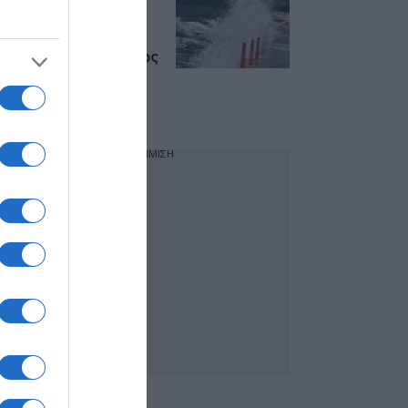
Καιρός σήμερα:
Υψηλές
θερμοκρασίες και
ισχυροί βοριάδες έως
8 μποφόρ –
Συναγερμός για
πυρκαγιές
ΔΙΑΦΗΜΙΣΗ