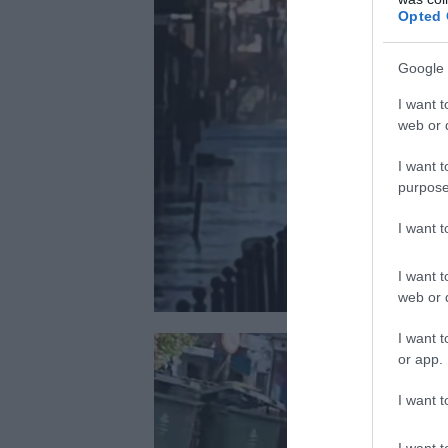
Opted 
Google 
I want t
web or d
I want t
purpose
I want 
I want t
web or d
I want t
or app.
I want t
I want t