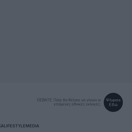
Ψήφισε
DEBATE: Πότε θα θέλατε να γίνουν οι
επόμενες εθνικές εκλογές;
Εδώ
ΚΑ
LIFESTYLE
MEDIA