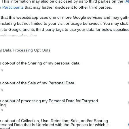
. This information may also be disclosed by us to third parties on the
IA
Participants
that may further disclose it to other third parties.
 that this website/app uses one or more Google services and may gath
including but not limited to your visit or usage behaviour. You may click 
 to Google and its third-party tags to use your data for below specifi
ogle consent section.
 DEBATER κάτι τέτοιο δεν έχει
l Data Processing Opt Outs
ν έχω ξαναδεί κάτι τέτοιο. Οι βάρκες
 και η θάλασσα έχει μπει μέσα στην
o opt-out of the Sharing of my personal data.
ς θα βγάλουν όλα αυτά τα νερά. Τα
In
ει όλα» ανέφερε.
o opt-out of the Sale of my Personal Data.
In
to opt-out of processing my Personal Data for Targeted
ing.
In
o opt-out of Collection, Use, Retention, Sale, and/or Sharing
ersonal Data that Is Unrelated with the Purposes for which it
lected.