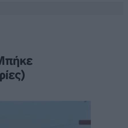
DEBATE: Πότε θα θέλατε να
γίνουν οι επόμενες εθνικές
εκλογές;
 Μπήκε
ίες)