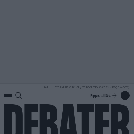
ΑΝΑΖΗΤΗΣΗ
DEBATE: Πότε θα θέλατε να γίνουν οι επόμενες εθνικές εκλογές;
Ψήφισε Εδώ