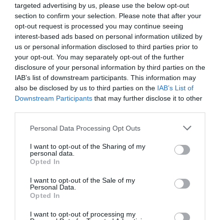
targeted advertising by us, please use the below opt-out
section to confirm your selection. Please note that after your
opt-out request is processed you may continue seeing
interest-based ads based on personal information utilized by
us or personal information disclosed to third parties prior to
your opt-out. You may separately opt-out of the further
disclosure of your personal information by third parties on the
IAB’s list of downstream participants. This information may
also be disclosed by us to third parties on the
IAB’s List of
Downstream Participants
that may further disclose it to other
third parties.
Please note that this website/app uses one or more Google
Personal Data Processing Opt Outs
services and may gather and store information including but
not limited to your visit or usage behaviour. You may click to
I want to opt-out of the Sharing of my
ΕΛΛΑΔΑ
personal data.
grant or deny consent to Google and its third-party tags to
Βενιζέλος: Συνελήφθη 53χρονος
Opted In
use your data for below specified purposes in below Google
καταζητούμενος από τις γαλλικές
consent section.
I want to opt-out of the Sale of my
αρχές για απάτες
Personal Data.
Opted In
Εις βάρος του εκκρεμούσαν δύο ευρωπαϊκά εντάλματα
I want to opt-out of processing my
σύλληψης