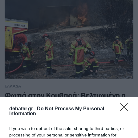
ΕΛΛΑΔΑ
Φωτιά στον Κουβαρά: Βελτιωμένη η
εικόνα – Καταστράφηκε ολοσχερώς
debater.gr -
Do Not Process My Personal
κτηνοτροφική μονάδα
Information
Στην περιοχή ο υπουργός Κλιματικής Κρίσης και Πολιτικής
If you wish to opt-out of the sale, sharing to third parties, or
Προστασίας, Ευάγγελος Τουρνάς
processing of your personal or sensitive information for