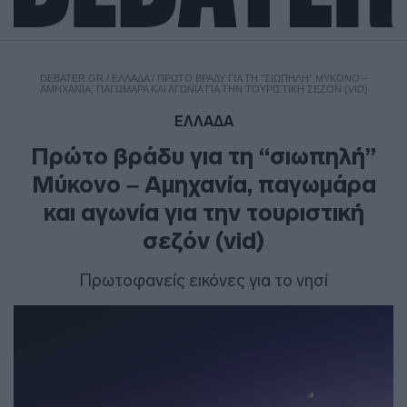
DEBATER.GR
/
ΕΛΛΑΔΑ
/
ΠΡΏΤΟ ΒΡΆΔΥ ΓΙΑ ΤΗ “ΣΙΩΠΗΛΉ” ΜΎΚΟΝΟ –
ΑΜΗΧΑΝΊΑ, ΠΑΓΩΜΆΡΑ ΚΑΙ ΑΓΩΝΊΑ ΓΙΑ ΤΗΝ ΤΟΥΡΙΣΤΙΚΉ ΣΕΖΌΝ (VID)
ΕΛΛΑΔΑ
Πρώτο βράδυ για τη “σιωπηλή”
Μύκονο – Αμηχανία, παγωμάρα
και αγωνία για την τουριστική
σεζόν (vid)
Πρωτοφανείς εικόνες για το νησί