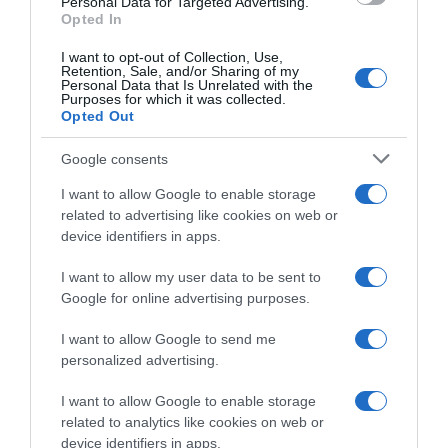
Personal Data for Targeted Advertising.
Opted In
I want to opt-out of Collection, Use,
Retention, Sale, and/or Sharing of my
Personal Data that Is Unrelated with the
Purposes for which it was collected.
Opted Out
Google consents
I want to allow Google to enable storage
related to advertising like cookies on web or
device identifiers in apps.
I want to allow my user data to be sent to
Google for online advertising purposes.
ΕΛΛΑΔΑ
I want to allow Google to send me
Πάρος: “Είχαμε προσπαθήσει να
personalized advertising.
διώξουμε την οικογένεια” – Οι πρώτες
I want to allow Google to enable storage
δηλώσεις του ιδιοκτήτη του beach bar
related to analytics like cookies on web or
για τον θάνατο του 4χρονου
device identifiers in apps.