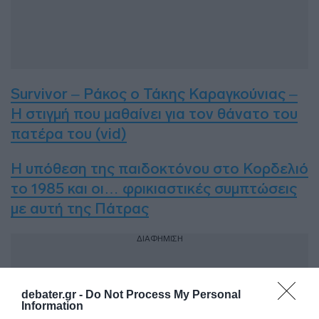
Survivor – Ράκος ο Τάκης Καραγκούνιας –
Η στιγμή που μαθαίνει για τον θάνατο του
πατέρα του (vid)
Η υπόθεση της παιδοκτόνου στο Κορδελιό
το 1985 και οι… φρικιαστικές συμπτώσεις
με αυτή της Πάτρας
ΔΙΑΦΗΜΙΣΗ
debater.gr -
Do Not Process My Personal
Information