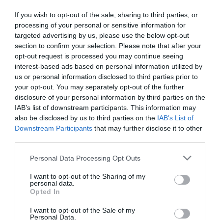
If you wish to opt-out of the sale, sharing to third parties, or
processing of your personal or sensitive information for
targeted advertising by us, please use the below opt-out
section to confirm your selection. Please note that after your
opt-out request is processed you may continue seeing
interest-based ads based on personal information utilized by
us or personal information disclosed to third parties prior to
your opt-out. You may separately opt-out of the further
Προσθήκη ως προτεινόμενη
disclosure of your personal information by third parties on the
πηγή στην Google
IAB’s list of downstream participants. This information may
also be disclosed by us to third parties on the
IAB’s List of
Downstream Participants
that may further disclose it to other
Ακολούθησε το debater.gr στο
Google News
third parties.
και μάθετε πρώτοι όλες τις ειδήσεις
Please note that this website/app uses one or more Google
Personal Data Processing Opt Outs
services and may gather and store information including but
not limited to your visit or usage behaviour. You may click to
I want to opt-out of the Sharing of my
Share
Tweet
personal data.
grant or deny consent to Google and its third-party tags to
Opted In
use your data for below specified purposes in below Google
SELF TEST
ΕΙΔΗΣΕΙΣ
ΕΚΠΑΙΔΕΥΤΙΚΟΙ
consent section.
I want to opt-out of the Sale of my
Personal Data.
ΚΟΡΟΝΟΙΟΣ
ΜΑΘΗΤΕΣ
ΣΧΟΛΕΙΑ