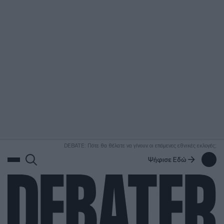
ΑΝΑΖΗΤΗΣΗ
DEBATE: Πότε θα θέλατε να γίνουν οι επόμενες εθνικές εκλογές;
Ψήφισε Εδώ