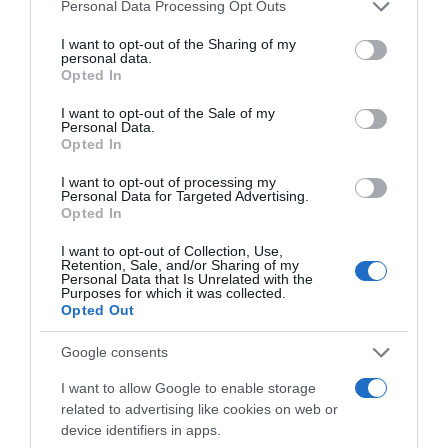
Please note that this website/app uses one or more Google
Personal Data Processing Opt Outs
services and may gather and store information including but
not limited to your visit or usage behaviour. You may click to
I want to opt-out of the Sharing of my
personal data.
grant or deny consent to Google and its third-party tags to
Opted In
use your data for below specified purposes in below Google
consent section.
I want to opt-out of the Sale of my
Personal Data.
Opted In
I want to opt-out of processing my
Personal Data for Targeted Advertising.
ΕΛΛΑΔΑ
Opted In
Πάτρα: Παιδί 2,5 ετών έπεσε από
I want to opt-out of Collection, Use,
μπαλκόνι και σώθηκε γιατί δέντρο
Retention, Sale, and/or Sharing of my
Personal Data that Is Unrelated with the
ανέκοψε την πτώση του
Purposes for which it was collected.
Opted Out
Η ζωή του δεν φαίνεται να διατρέχει κίνδυνο
Google consents
I want to allow Google to enable storage
related to advertising like cookies on web or
device identifiers in apps.