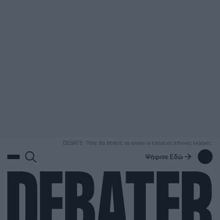
ΑΝΑΖΗΤΗΣΗ
DEBATE: Πότε θα θέλατε να γίνουν οι επόμενες εθνικές εκλογές;
Ψήφισε Εδώ