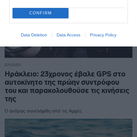
CONFIRM
Data Deletion
Data Access
Privacy Policy
ΕΛΛΑΔΑ
Ηράκλειο: 23χρονος έβαλε GPS στο
αυτοκίνητο της πρώην συντρόφου
του και παρακολουθούσε τις κινήσεις
της
Ο άνδρας συνελήφθη από τις Αρχές