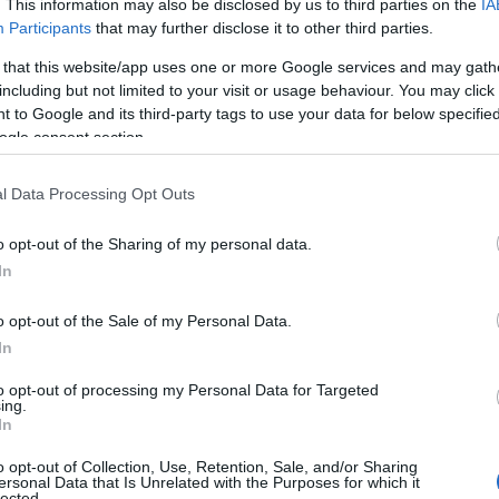
. This information may also be disclosed by us to third parties on the
IA
Participants
that may further disclose it to other third parties.
ΙΑΦΗΜΙΣΗ
 that this website/app uses one or more Google services and may gath
including but not limited to your visit or usage behaviour. You may click 
 to Google and its third-party tags to use your data for below specifi
ogle consent section.
l Data Processing Opt Outs
o opt-out of the Sharing of my personal data.
In
o opt-out of the Sale of my Personal Data.
ν εγκύκλιο του, την έξαρση των
In
ίας και των «γυναικοκτονιών», με
to opt-out of processing my Personal Data for Targeted
ά μεταλλαγμένες μορφές εμφάνισής τους,
ing.
In
o opt-out of Collection, Use, Retention, Sale, and/or Sharing
ersonal Data that Is Unrelated with the Purposes for which it
του, υπογραμμίζει ότι “η
θλιβερή
lected.