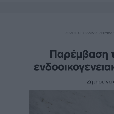
DEBATER.GR
/
ΕΛΛΑΔΑ
/
ΠΑΡΈΜΒΑΣΗ 
Παρέμβαση τ
ενδοοικογενειακ
Ζήτησε να 