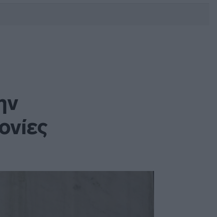
DEBATE: Πότε θα θέλατε να
γίνουν οι επόμενες εθνικές
εκλογές;
ην
ονίες