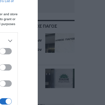
B’s List of
er and store
to grant or
ed purposes
ΣΧΕΤΙΚΑ ΜΕ:ΑΡΕΙΟΣ ΠΑΓΟΣ
Μάτι: Στον Άρειο
Πάγο οι συγγενείς των
θυμάτων – Ζητούν
έρευνα σχετικά με τον
ομαδικό τάφο στη
Νέα Μάκρη
ΠΑΣΟΚ: Σήμερα ο κ.
Σαμαράς
ανταποκρίθηκε με
καθυστέρηση στο
αυτονόητο καθήκον
του