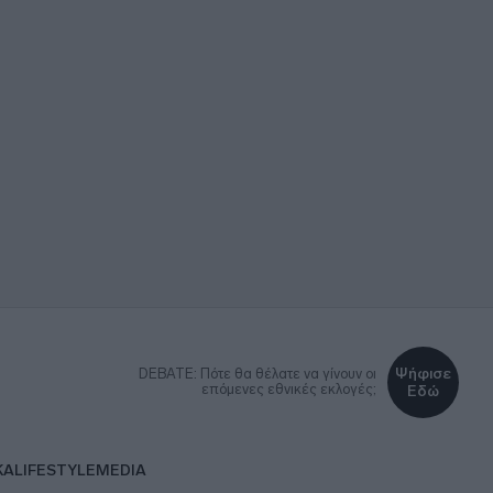
Ψήφισε
DEBATE: Πότε θα θέλατε να γίνουν οι
επόμενες εθνικές εκλογές;
Εδώ
ΚΑ
LIFESTYLE
MEDIA