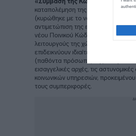
«Σύμβαση της Κωνσταντινούπολ
authenti
καταπολέμηση της βίας κατά των γυν
(κυρώθηκε με το νόμο 4531/2018), 
αντιμετώπιση της ενδοοικογενειακής β
νέου Ποινικού Κώδικα, στην συνέχει
λειτουργούς της χώρας και τους παρ
επιδεικνύουν ιδιαίτερη επιμέλεια κ
(παθόντα πρόσωπα) της οικογενειακ
εισαγγελικές αρχές, τις αστυνομικές
κοινωνικών υπηρεσιών, προκειμένου 
τους συμπεριφορές.
Δ