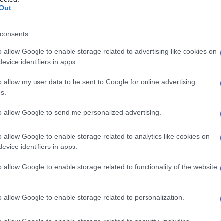
Out
ει επιτακτικά, στα πλαίσια της
αποστολής για την τήρηση της
consents
πολιτών, και τη δική σας, υπερβάλλουσα
αι συμβολή”.
o allow Google to enable storage related to advertising like cookies on
evice identifiers in apps.
o allow my user data to be sent to Google for online advertising
s.
to allow Google to send me personalized advertising.
o allow Google to enable storage related to analytics like cookies on
evice identifiers in apps.
o allow Google to enable storage related to functionality of the website
o allow Google to enable storage related to personalization.
ει αρχικά αναφορά στην ευρωπαϊκή
o allow Google to enable storage related to security, including