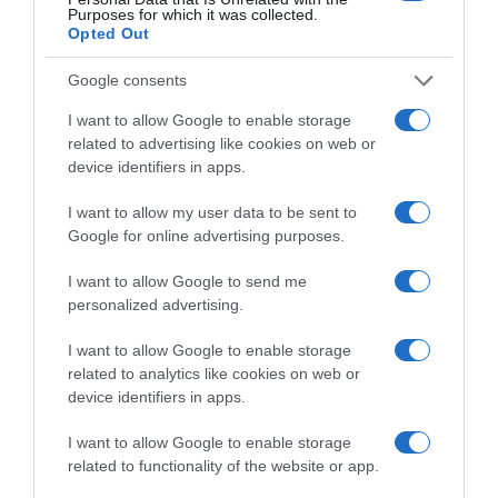
Purposes for which it was collected.
Opted Out
Google consents
I want to allow Google to enable storage
related to advertising like cookies on web or
device identifiers in apps.
I want to allow my user data to be sent to
Google for online advertising purposes.
I want to allow Google to send me
ΕΛΛΑΔΑ
personalized advertising.
Καιρός: Σε συναγερμό η χώρα για
I want to allow Google to enable storage
φωτιές – Έρχονται 40άρια κι άνεμοι
related to analytics like cookies on web or
μέχρι 8 μποφόρ
device identifiers in apps.
Μεγάλος ο κίνδυνος για αρκετές περιοχές
I want to allow Google to enable storage
related to functionality of the website or app.