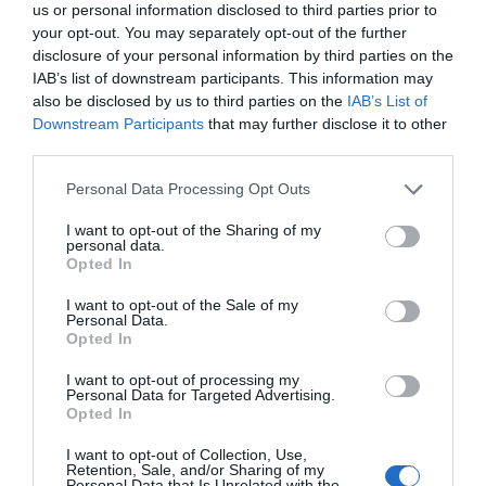
us or personal information disclosed to third parties prior to
your opt-out. You may separately opt-out of the further
disclosure of your personal information by third parties on the
IAB’s list of downstream participants. This information may
also be disclosed by us to third parties on the
IAB’s List of
Downstream Participants
that may further disclose it to other
third parties.
Please note that this website/app uses one or more Google
Personal Data Processing Opt Outs
services and may gather and store information including but
not limited to your visit or usage behaviour. You may click to
I want to opt-out of the Sharing of my
personal data.
grant or deny consent to Google and its third-party tags to
Opted In
use your data for below specified purposes in below Google
ΕΛΛΑΔΑ
consent section.
I want to opt-out of the Sale of my
Personal Data.
Γεμάτα πλοία και ΚΤΕΛ ενόψει
Opted In
Δεκαπενταύγουστου – Κορυφώνεται
I want to opt-out of processing my
η έξοδος του Αυγούστου
Personal Data for Targeted Advertising.
Opted In
Αυξημένη η κίνηση στα λιμάνια
I want to opt-out of Collection, Use,
Retention, Sale, and/or Sharing of my
Personal Data that Is Unrelated with the