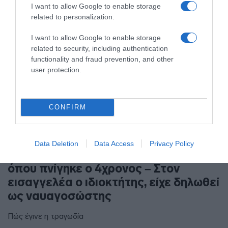
I want to allow Google to enable storage
related to personalization.
I want to allow Google to enable storage
related to security, including authentication
functionality and fraud prevention, and other
user protection.
CONFIRM
ΕΛΛΑΔΑ
Data Deletion
Data Access
Privacy Policy
Πάρος: Κλειστό σήμερα το beach bar
όπου πνίγηκε ο 4χρονος – Στον
εισαγγελέα ο ιδιοκτήτης, είχε δηλωθεί
ως ναυαγοσώστης
Πώς έγινε η τραγωδία