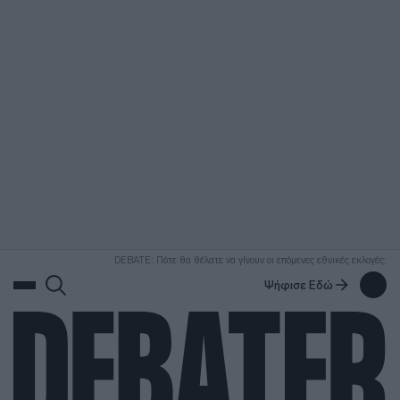
ΑΝΑΖΗΤΗΣΗ
DEBATE: Πότε θα θέλατε να γίνουν οι επόμενες εθνικές εκλογές;
Ψήφισε Εδώ