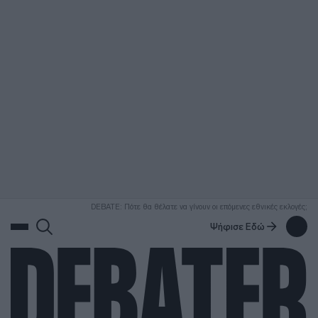
ΑΝΑΖΗΤΗΣΗ
DEBATE: Πότε θα θέλατε να γίνουν οι επόμενες εθνικές εκλογές;
Ψήφισε Εδώ