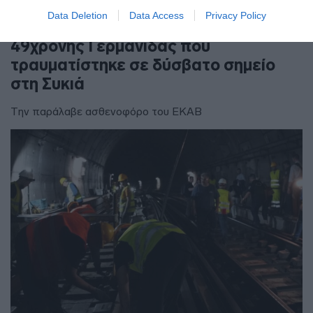
ΕΛΛΑΔΑ
Data Deletion
Data Access
Privacy Policy
Χαλκιδική: Επιχείρηση μεταφοράς
49χρονης Γερμανίδας που
τραυματίστηκε σε δύσβατο σημείο
στη Συκιά
Την παράλαβε ασθενοφόρο του ΕΚΑΒ