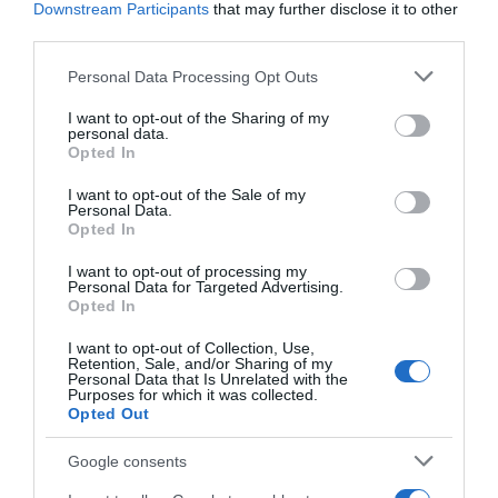
ΣΧΟΛΙΑ
Downstream Participants
that may further disclose it to other
third parties.
Please note that this website/app uses one or more Google
Personal Data Processing Opt Outs
services and may gather and store information including but
not limited to your visit or usage behaviour. You may click to
I want to opt-out of the Sharing of my
personal data.
grant or deny consent to Google and its third-party tags to
Opted In
use your data for below specified purposes in below Google
consent section.
I want to opt-out of the Sale of my
Personal Data.
Opted In
I want to opt-out of processing my
Personal Data for Targeted Advertising.
Opted In
I want to opt-out of Collection, Use,
Retention, Sale, and/or Sharing of my
Personal Data that Is Unrelated with the
Purposes for which it was collected.
Opted Out
Google consents