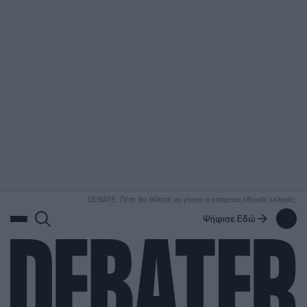
ΑΝΑΖΗΤΗΣΗ
DEBATE: Πότε θα θέλατε να γίνουν οι επόμενες εθνικές εκλογές;
Ψήφισε Εδώ