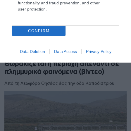
functionality and fraud prevention, and other
user protection.
CONFIRM
ΕΛΛΑΔΑ
Ανοίγει τη Δευτέρα η Παλαιά
Data Deletion
Data Access
Privacy Policy
Παραλιακή στην Καλλιθέα –
Θωρακίζεται η περιοχή απέναντι σε
πλημμυρικά φαινόμενα (βίντεο)
Από τη Λεωφόρο Θησέως έως την οδό Καποδιστρίου