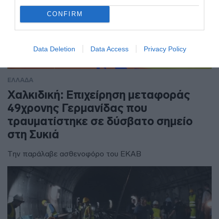
CONFIRM
Data Deletion
Data Access
Privacy Policy
ΕΛΛΑΔΑ
Χαλκιδική: Επιχείρηση μεταφοράς
49χρονης Γερμανίδας που
τραυματίστηκε σε δύσβατο σημείο
στη Συκιά
Την παράλαβε ασθενοφόρο του ΕΚΑΒ