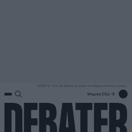
ΑΝΑΖΗΤΗΣΗ
DEBATE: Πότε θα θέλατε να γίνουν οι επόμενες εθνικές εκλογές;
Ψήφισε Εδώ