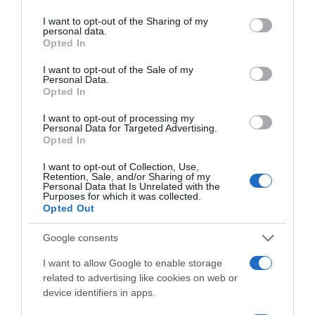
services and may gather and store information including but
not limited to your visit or usage behaviour. You may click to
I want to opt-out of the Sharing of my
personal data.
grant or deny consent to Google and its third-party tags to
Opted In
use your data for below specified purposes in below Google
consent section.
I want to opt-out of the Sale of my
Personal Data.
Opted In
I want to opt-out of processing my
ΕΛΛΑΔΑ
Personal Data for Targeted Advertising.
Opted In
I want to opt-out of Collection, Use,
Retention, Sale, and/or Sharing of my
Personal Data that Is Unrelated with the
Purposes for which it was collected.
Opted Out
Google consents
I want to allow Google to enable storage
related to advertising like cookies on web or
device identifiers in apps.