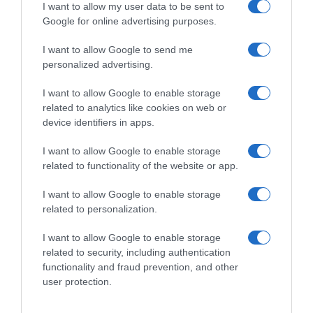
I want to allow my user data to be sent to
Google for online advertising purposes.
I want to allow Google to send me
personalized advertising.
ΕΛΛΑΔΑ
I want to allow Google to enable storage
Σαμοθράκη: Αίσιο τέλος για
related to analytics like cookies on web or
ηλικιωμένη Ιταλίδα τουρίστρια που
device identifiers in apps.
έχασε τις αισθήσεις της – Σώθηκε
χάρη στην άμεση επέμβαση νεαρού
I want to allow Google to enable storage
related to functionality of the website or app.
ναυαγοσώστη
I want to allow Google to enable storage
Στην παραλία της Παχιάς Άμμου
related to personalization.
I want to allow Google to enable storage
related to security, including authentication
functionality and fraud prevention, and other
user protection.