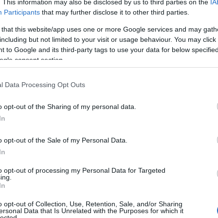
. This information may also be disclosed by us to third parties on the
IA
ΙΑΦΗΜΙΣΗ
Participants
that may further disclose it to other third parties.
 that this website/app uses one or more Google services and may gath
including but not limited to your visit or usage behaviour. You may click 
 to Google and its third-party tags to use your data for below specifi
ogle consent section.
l Data Processing Opt Outs
o opt-out of the Sharing of my personal data.
In
o opt-out of the Sale of my Personal Data.
ιόλογη μεταβολή. Θα φτάσει στα
In
το Ιόνιο, τα νησιά του Ανατολικού
α Κρήτη τους 34 με 36 βαθμούς και στην
to opt-out of processing my Personal Data for Targeted
ing.
ε 33 βαθμούς Κελσίου.
In
o opt-out of Collection, Use, Retention, Sale, and/or Sharing
ersonal Data that Is Unrelated with the Purposes for which it
lected.