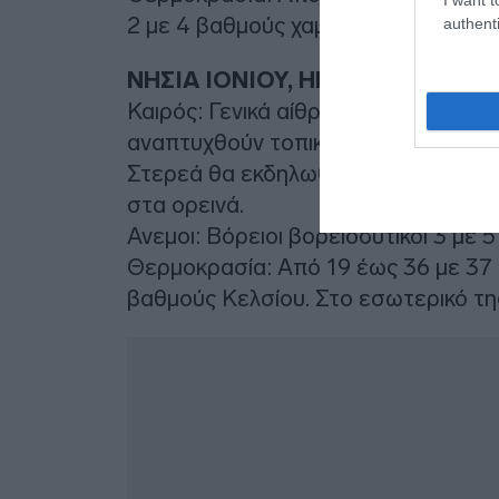
2 με 4 βαθμούς χαμηλότερη.
authenti
ΝΗΣΙΑ ΙΟΝΙΟΥ, ΗΠΕΙΡΟΣ, ΔΥΤΙ
Καιρός: Γενικά αίθριος. Τις μεσημβρ
αναπτυχθούν τοπικές νεφώσεις και 
Στερεά θα εκδηλωθούν τοπικοί όμβρο
στα ορεινά.
Ανεμοι: Βόρειοι βορειοδυτικοί 3 με 5
Θερμοκρασία: Από 19 έως 36 με 37 
βαθμούς Κελσίου. Στο εσωτερικό τη