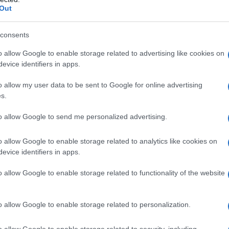
Out
consents
o allow Google to enable storage related to advertising like cookies on
evice identifiers in apps.
o allow my user data to be sent to Google for online advertising
s.
to allow Google to send me personalized advertising.
ινές – απογευματινές ώρες θα
o allow Google to enable storage related to analytics like cookies on
evice identifiers in apps.
στη Μακεδονία θα εκδηλωθούν τοπικοί
κυρίως στα ορεινά.
o allow Google to enable storage related to functionality of the website
και στα ανατολικά ανατολικοί
ό βόρειες διευθύνσεις 3 με 4, στα
o allow Google to enable storage related to personalization.
βαθμούς Κελσίου. Στη δυτική Μακεδονία
o allow Google to enable storage related to security, including