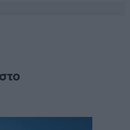
DEBATE: Πότε θα θέλατε να
γίνουν οι επόμενες εθνικές
εκλογές;
η
 στο