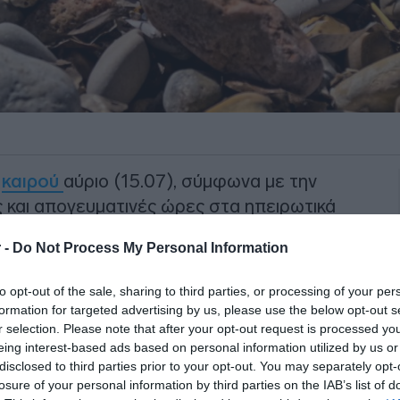
υ
καιρού
αύριο (15.07), σύμφωνα με την
 και απογευματινές ώρες στα ηπειρωτικά
αι στην Ήπειρο, τη Μακεδονία και κατά
 -
Do Not Process My Personal Information
σσαλία θα εκδηλωθούν τοπικοί όμβροι και
 ορεινά.
to opt-out of the sale, sharing to third parties, or processing of your per
formation for targeted advertising by us, please use the below opt-out s
οι βορειοδυτικοί 3 με 5 και στο Ιόνιο
r selection. Please note that after your opt-out request is processed y
πνέουν από βόρειες διευθύνσεις 4 με 6
eing interest-based ads based on personal information utilized by us or
disclosed to third parties prior to your opt-out. You may separately opt-
losure of your personal information by third parties on the IAB’s list of