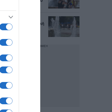
8 μποφόρ στο Αιγαίο
Καιρός σήμερα:
38άρια και αφρικανική
σκόνη – Πού μπορεί
να βρέξει
ΔΙΑΦΗΜΙΣΗ