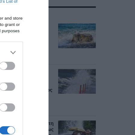
B’s List of
ΣΧΕΤΙΚΑ ΜΕ:ΕΜΥ
er and store
to grant or
Καιρός σήμερα:
ed purposes
Επιμένουν τα
μποφόρ, έως 38
βαθμούς η
θερμοκρασία – Πού
θα βρέξει
Καιρός σήμερα:
Υψηλές
θερμοκρασίες και
ισχυροί βοριάδες έως
8 μποφόρ –
Συναγερμός για
πυρκαγιές
Καιρός σήμερα: Ζέστη
και ισχυροί άνεμοι έως