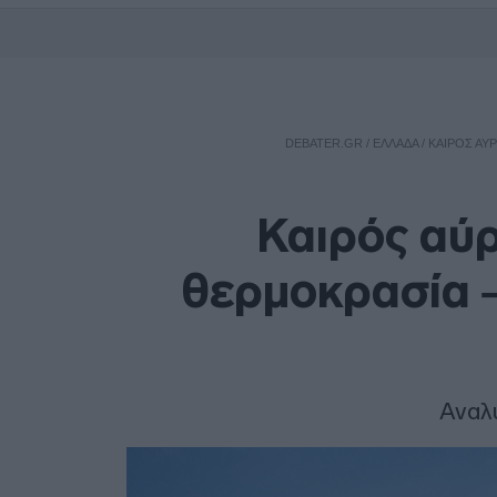
DEBATER.GR
/
ΕΛΛΑΔΑ
/
ΚΑΙΡΌΣ ΑΎ
Καιρός αύρ
θερμοκρασία –
Αναλ