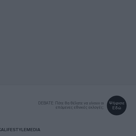
Ψήφισε
DEBATE: Πότε θα θέλατε να γίνουν οι
επόμενες εθνικές εκλογές;
Εδώ
ΚΑ
LIFESTYLE
MEDIA