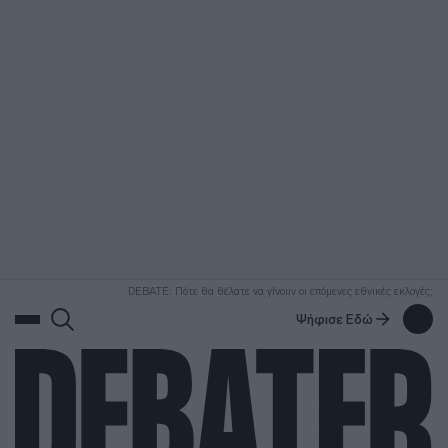
ΑΝΑΖΗΤΗΣΗ
DEBATE: Πότε θα θέλατε να γίνουν οι επόμενες εθνικές εκλογές;
Ψήφισε Εδώ