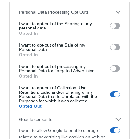
Please note that this website/app uses one or more Google
Personal Data Processing Opt Outs
services and may gather and store information including but
not limited to your visit or usage behaviour. You may click to
I want to opt-out of the Sharing of my
personal data.
Προσθήκη ως προτεινόμενη
grant or deny consent to Google and its third-party tags to
Opted In
πηγή στην Google
use your data for below specified purposes in below Google
consent section.
I want to opt-out of the Sale of my
Personal Data.
Opted In
Ακολούθησε το debater.gr στο
Google News
και μάθετε πρώτοι όλες τις ειδήσεις
I want to opt-out of processing my
Personal Data for Targeted Advertising.
Opted In
Share
Tweet
I want to opt-out of Collection, Use,
Retention, Sale, and/or Sharing of my
Personal Data that Is Unrelated with the
Purposes for which it was collected.
ΚΑΛΟΚΑΙΡΙ
ΠΑΡΑΛΙΕΣ
Opted Out
ΔΙΑΦΗΜΙΣΗ
Google consents
I want to allow Google to enable storage
related to advertising like cookies on web or