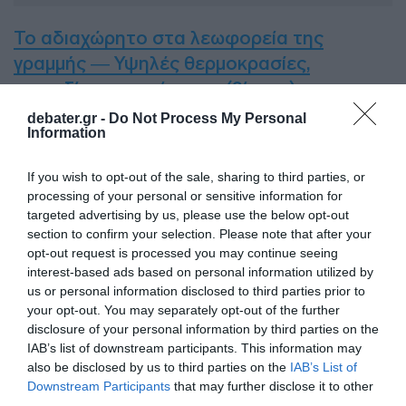
Το αδιαχώρητο στα λεωφορεία της
γραμμής — Υψηλές θερμοκρασίες,
σπρωξίματα και ένταση (βίντεο)
debater.gr -
Do Not Process My Personal
Τουρκία: Αυτοκίνητο έστριψε παράνομα
Information
και μηχανή έπεσε πάνω του – 21 και 20
If you wish to opt-out of the sale, sharing to third parties, or
ετών οι δύο νεκροί (βίντεο)
processing of your personal or sensitive information for
targeted advertising by us, please use the below opt-out
ΔΙΑΦΗΜΙΣΗ
section to confirm your selection. Please note that after your
opt-out request is processed you may continue seeing
interest-based ads based on personal information utilized by
us or personal information disclosed to third parties prior to
your opt-out. You may separately opt-out of the further
disclosure of your personal information by third parties on the
IAB’s list of downstream participants. This information may
also be disclosed by us to third parties on the
IAB’s List of
Downstream Participants
that may further disclose it to other
third parties.