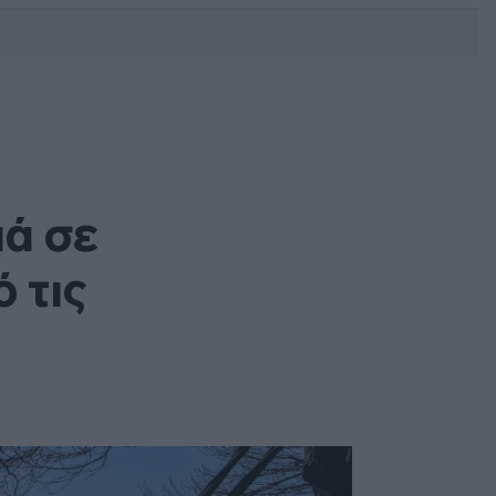
DEBATE: Πότε θα θέλατε να
γίνουν οι επόμενες εθνικές
εκλογές;
ιά σε
 τις