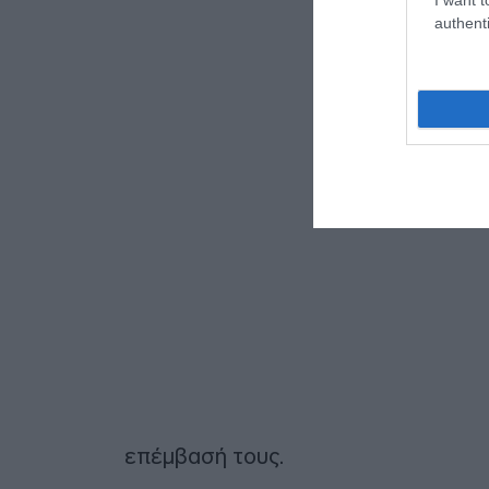
authenti
επέμβασή τους.