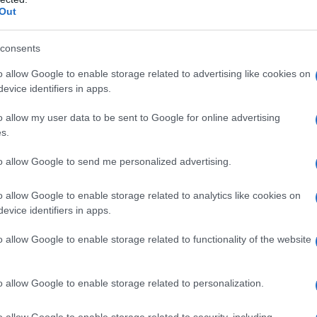
Out
consents
o allow Google to enable storage related to advertising like cookies on
evice identifiers in apps.
o allow my user data to be sent to Google for online advertising
s.
to allow Google to send me personalized advertising.
 παρέχουν υδροφόρες και μηχανήματα
o allow Google to enable storage related to analytics like cookies on
και του Γενικού Επιτελείου Εθνικής
evice identifiers in apps.
δύο ασθενοφόρα-οχήματα και δύο
o allow Google to enable storage related to functionality of the website
υν αναπτυχθεί στην περιοχή, αλλά προς
κογιάννης δεν έχει απαιτηθεί η
o allow Google to enable storage related to personalization.
o allow Google to enable storage related to security, including