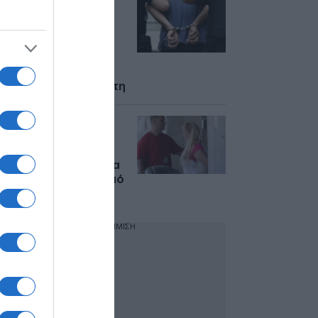
Συνελήφθη στη
Γερμανία μέλος της
ρωσικής μαφίας –
Εμπλέκεται στις
δολοφονίες
Σκαφτούρου,
Ρουμπέτη, Μουζακίτη
Από τη ΓΑΔΑ, σε
εισαγγελέα και
ανακριτή η 46χρονη
που κατηγορείται για
τον φονικό εμπρησμό
στη Marfin
ΔΙΑΦΗΜΙΣΗ