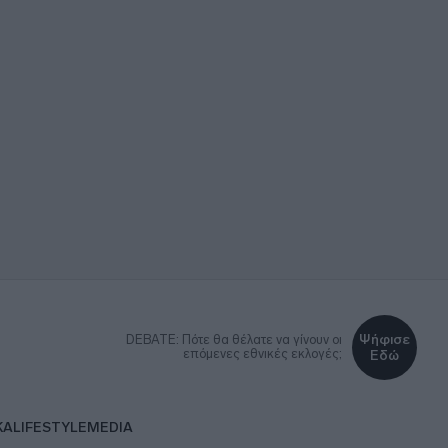
Ψήφισε
DEBATE: Πότε θα θέλατε να γίνουν οι
επόμενες εθνικές εκλογές;
Εδώ
ΚΑ
LIFESTYLE
MEDIA