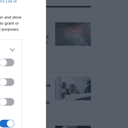
B’s List of
ΣΧΕΤΙΚΑ ΜΕ:ΕΛΑΣ
er and store
to grant or
Εν αναμονή της
ed purposes
έκδοσής του στην
Ελλάδα ο εκτελεστής
της Greek Mafia που
συνελήφθη στη
Γερμανία – Για ποιες
δολοφονίες
κατηγορείται
Εμπρησμός στη
Marfin: Προθεσμία για
να απολογηθεί την
Τρίτη έλαβε η
46χρονη – Παραμένει
κρατούμενη στη
ΓΑΔΑ