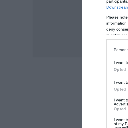
participants
Downstream 
Please note
information 
deny consent
in below Go
Persona
I want t
Opted 
I want t
Opted 
I want 
Advertis
Opted 
I want t
of my P
was col