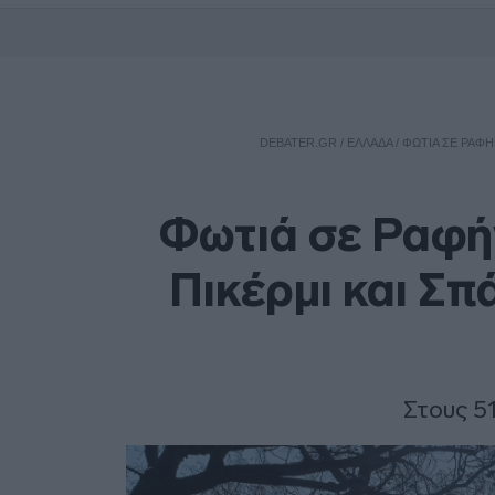
DEBATER.GR
/
ΕΛΛΑΔΑ
/
ΦΩΤΙΆ ΣΕ ΡΑΦΉΝ
Φωτιά σε Ραφήν
Πικέρμι και Σπ
Στους 5