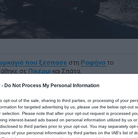
πυρκαγιά που ξέσπασε
στη
Ραφήνα
το
κτάθηκε σε
Πικέρμι
και Σπάτα.
στες με 8 ομάδες δασοκομάντο και 48
 -
Do Not Process My Personal Information
ς εθελοντών και εθελοντικών
to opt-out of the sale, sharing to third parties, or processing of your per
αεροπυρόσβεση έχουν διατεθεί 17
formation for targeted advertising by us, please use the below opt-out s
 οποίων το ένα για τον συντονισμό τους.
r selection. Please note that after your opt-out request is processed y
eing interest-based ads based on personal information utilized by us or
ΙΑΦΗΜΙΣΗ
disclosed to third parties prior to your opt-out. You may separately opt-
losure of your personal information by third parties on the IAB’s list of