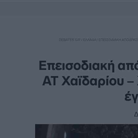
DEBATER.GR
/
ΕΛΛΑΔΑ
/
ΕΠΕΙΣΟΔΙΑΚΉ ΑΠΌΔΡΑΣ
Επεισοδιακή απ
ΑΤ Χαϊδαρίου –
έγ
Δ