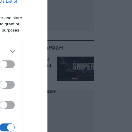
B’s List of
er and store
to grant or
ed purposes
ΣΧΕΤΙΚΑ ΜΕ:ΑΠΟΔΡΑΣΗ
Sniper αποκλειστικό:
Απόδραση 44χρονου
από τα δικαστήρια
της Ευέλπιδων!
ΔΙΑΦΗΜΙΣΗ