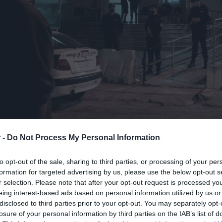
 -
Do Not Process My Personal Information
α συνέβησαν το μεσημέρι της Κυριακής
to opt-out of the sale, sharing to third parties, or processing of your per
ς να επιχειρούν να αποδράσουν από το
formation for targeted advertising by us, please use the below opt-out s
r selection. Please note that after your opt-out request is processed y
eing interest-based ads based on personal information utilized by us or
disclosed to third parties prior to your opt-out. You may separately opt-
άτομα και κατά την εξακρίβωση των
losure of your personal information by third parties on the IAB’s list of