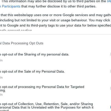
ε βάρος του είχε ένταλμα για κλοπές.
. This information may also be disclosed by us to third parties on the
IA
Participants
that may further disclose it to other third parties.
ΙΑΦΗΜΙΣΗ
 that this website/app uses one or more Google services and may gath
including but not limited to your visit or usage behaviour. You may click 
 to Google and its third-party tags to use your data for below specifi
ogle consent section.
l Data Processing Opt Outs
o opt-out of the Sharing of my personal data.
In
o opt-out of the Sale of my Personal Data.
In
ποδράσουν, επιτέθηκαν και χτύπησαν
δαρίου, με αποτέλεσμα οι δύο από τους
to opt-out of processing my Personal Data for Targeted
ing.
In
o opt-out of Collection, Use, Retention, Sale, and/or Sharing
άκωσε” ο αστυνομικός, εμποδίζοντας την
ersonal Data that Is Unrelated with the Purposes for which it
lected.