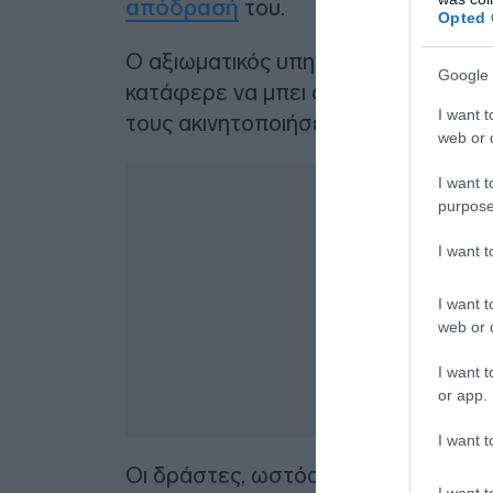
απόδρασή
του.
Opted 
Ο αξιωματικός υπηρεσίας τους ακο
Google 
κατάφερε να μπει ο μισός στο όχημα 
I want t
τους ακινητοποιήσει.
web or d
I want t
purpose
I want 
I want t
web or d
I want t
or app.
I want t
Οι δράστες, ωστόσο, τον έριξαν από
I want t