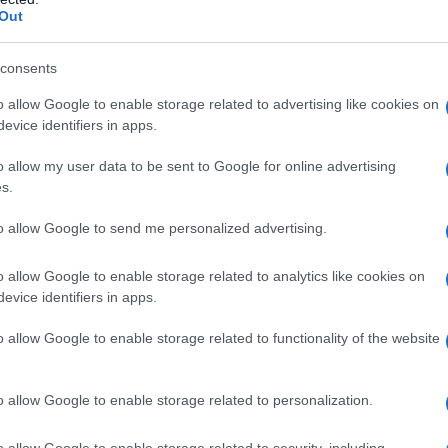
Out
λούθησε και σύμφωνα με την ΕΡΤ
consents
τους και να τραβήξει χειρόφρενο, για να
o allow Google to enable storage related to advertising like cookies on
evice identifiers in apps.
o allow my user data to be sent to Google for online advertising
s.
to allow Google to send me personalized advertising.
o allow Google to enable storage related to analytics like cookies on
evice identifiers in apps.
o allow Google to enable storage related to functionality of the website
o allow Google to enable storage related to personalization.
 το αυτοκίνητο, τον τραυμάτισαν και στη
o allow Google to enable storage related to security, including