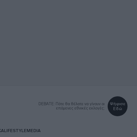
Ψήφισε
DEBATE: Πότε θα θέλατε να γίνουν οι
επόμενες εθνικές εκλογές;
Εδώ
ΚΑ
LIFESTYLE
MEDIA