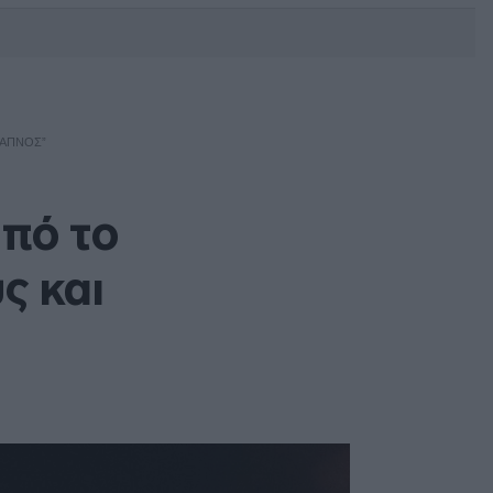
DEBATE: Πότε θα θέλατε να
γίνουν οι επόμενες εθνικές
εκλογές;
ΚΑΠΝΌΣ”
πό το
ς και