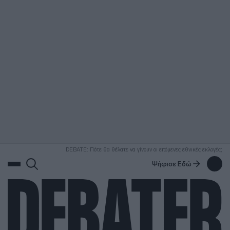
ΑΝΑΖΗΤΗΣΗ
DEBATE: Πότε θα θέλατε να γίνουν οι επόμενες εθνικές εκλογές;
Ψήφισε Εδώ