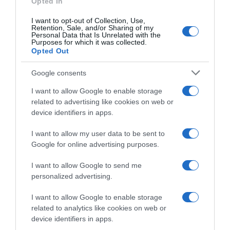
Opted In
I want to opt-out of Collection, Use,
Retention, Sale, and/or Sharing of my
Personal Data that Is Unrelated with the
Purposes for which it was collected.
Opted Out
Google consents
I want to allow Google to enable storage
related to advertising like cookies on web or
device identifiers in apps.
I want to allow my user data to be sent to
Google for online advertising purposes.
ΕΛΛΑΔΑ
“Ελευθέριος Βενιζέλος”: Συνελήφθη
I want to allow Google to send me
personalized advertising.
37χρονος με 4 μαχαίρια και δύο
ψαλίδια κλαδέματος
I want to allow Google to enable storage
related to analytics like cookies on web or
Επρόκειτο να επιβιβαστεί σε πτήση με προορισμό το
device identifiers in apps.
εξωτερικό