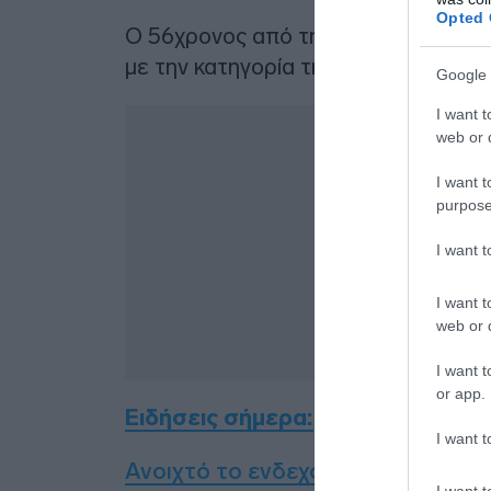
Opted 
Ο 56χρονος από την Κρήτη πλέον βρ
με την κατηγορία της αρχαιοκαπηλίας
Google 
I want t
web or d
I want t
purpose
I want 
I want t
web or d
I want t
or app.
Ειδήσεις σήμερα:
I want t
Ανοιχτό το ενδεχόμενο εισόδου στ
I want t