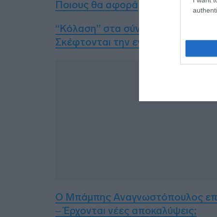
Ποιους θα αφορά
authenti
“Κόλαση” στα σύνορα Λευκορωσία
Σκέφτονται την ενεργοποίηση του
Δ
Ο Μπάμπης Αναγνωστόπουλος επιμέ
– Έρχονται νέες αποκαλύψεις;