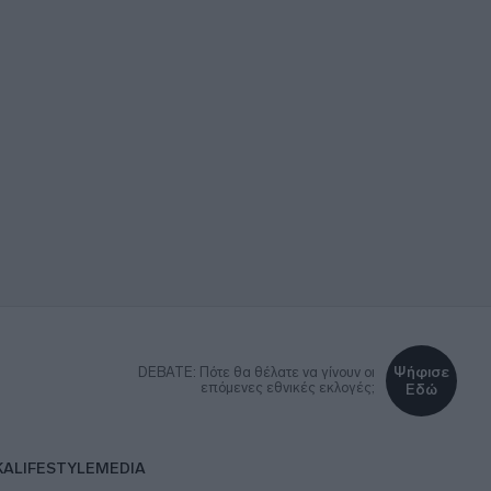
Ψήφισε
DEBATE: Πότε θα θέλατε να γίνουν οι
επόμενες εθνικές εκλογές;
Εδώ
ΚΑ
LIFESTYLE
MEDIA