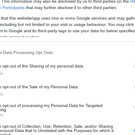
. This information may also be disclosed by us to third parties on the
IA
Participants
that may further disclose it to other third parties.
 that this website/app uses one or more Google services and may gath
including but not limited to your visit or usage behaviour. You may click 
 to Google and its third-party tags to use your data for below specifi
ogle consent section.
l Data Processing Opt Outs
o opt-out of the Sharing of my personal data.
In
ις πέτρες που χρειαζόταν αποφάσισε να
o opt-out of the Sale of my Personal Data.
ήρχε κοντά στο σπίτι του και να
In
τητες για να συνεχίσει το χτίσιμο του
to opt-out of processing my Personal Data for Targeted
ing.
In
με τους αστυνομικούς να τον εντοπίζουν
o opt-out of Collection, Use, Retention, Sale, and/or Sharing
ersonal Data that Is Unrelated with the Purposes for which it
lected.