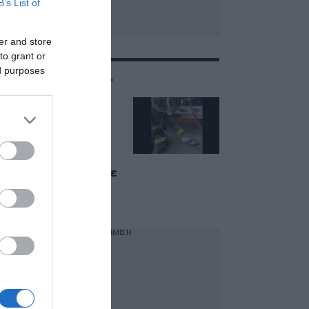
B’s List of
er and store
to grant or
ed purposes
ΣΧΕΤΙΚΑ ΜΕ:VIRAL
ΗΠΑ: Πυροσβέστες
δίνουν πρώτες
βοήθειες σε
περιστέρι – Του
έβαλαν μάσκα
οξυγόνου, ξεπέρασε
τα 7 εκατ. views το
βίντεο
ΔΙΑΦΗΜΙΣΗ