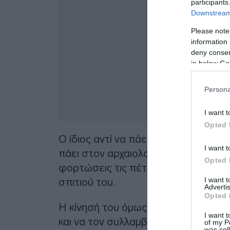
participants
Downstream 
Please note
information 
deny consent
in below Go
Persona
I want t
Opted 
Ο ίδιος αντί να πάει να αγοράσει τ
I want t
πάει στον αρχαιολογικό χώρο που υπ
Opted 
φορτώσεις τις πέτρες από τις αρχαιό
I want 
σπιτιού του.
Advertis
Opted 
Η κίνησή του όμως έγινε αντιληπτή 
I want t
και να τον συλλαμβάνουν.
of my P
was col