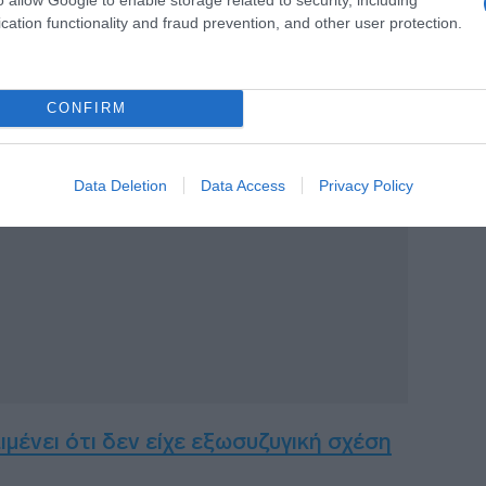
cation functionality and fraud prevention, and other user protection.
ς – Πολωνίας με τους μετανάστες –
 άρθρου 4 του ΝΑΤΟ (vids)
CONFIRM
ΙΑΦΗΜΙΣΗ
Data Deletion
Data Access
Privacy Policy
νει ότι δεν είχε εξωσυζυγική σχέση