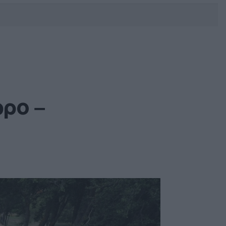
DEBATE: Πότε θα θέλατε να
γίνουν οι επόμενες εθνικές
εκλογές;
ώρο –