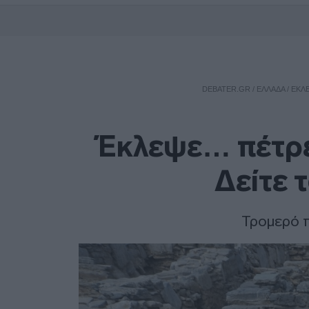
DEBATER.GR
/
ΕΛΛΑΔΑ
/
ΈΚΛΕ
Έκλεψε… πέτρε
Δείτε 
Τρομερό π