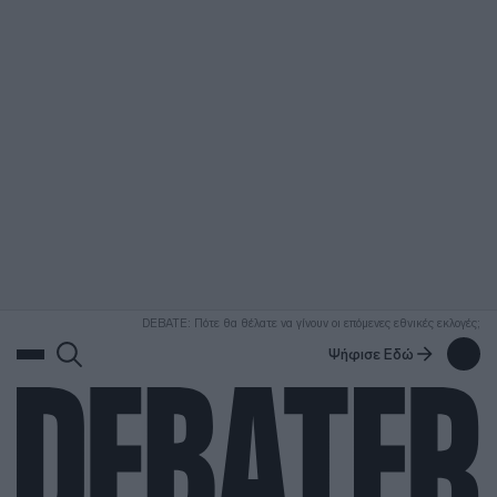
ΑΝΑΖΗΤΗΣΗ
DEBATE: Πότε θα θέλατε να γίνουν οι επόμενες εθνικές εκλογές;
Ψήφισε Εδώ