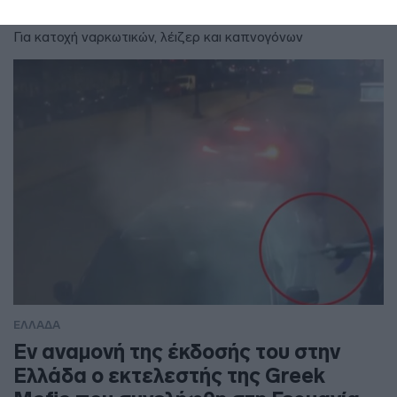
ΤΣΣΚΑ 1948 στο ΟΑΚΑ
Για κατοχή ναρκωτικών, λέιζερ και καπνογόνων
ΕΛΛΑΔΑ
Εν αναμονή της έκδοσής του στην
Ελλάδα ο εκτελεστής της Greek