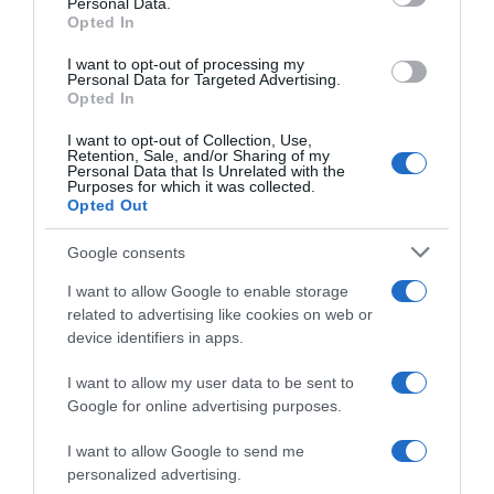
Personal Data.
Opted In
I want to opt-out of processing my
Personal Data for Targeted Advertising.
Opted In
I want to opt-out of Collection, Use,
Retention, Sale, and/or Sharing of my
Personal Data that Is Unrelated with the
Purposes for which it was collected.
Opted Out
Google consents
I want to allow Google to enable storage
related to advertising like cookies on web or
device identifiers in apps.
ΕΛΛΑΔΑ
Τροχαίο στις Σέρρες: “Το ΙΧ πέρασε
I want to allow my user data to be sent to
Google for online advertising purposes.
στο αντίθετο ρεύμα – Προσπάθησα
να το αποφύγω, δεν πρόλαβα” λέει ο
I want to allow Google to send me
οδηγός του φορτηγού
personalized advertising.