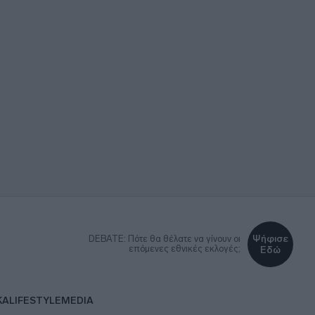
Ψήφισε
DEBATE: Πότε θα θέλατε να γίνουν οι
επόμενες εθνικές εκλογές;
Εδώ
ΚΑ
LIFESTYLE
MEDIA