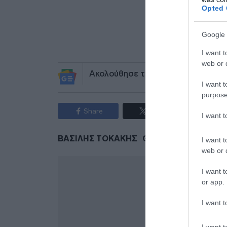
Opted 
Προσθήκ
πηγ
Google 
I want t
web or d
Ακολούθησε το debater.gr στο
Go
I want t
purpose
Share
Tweet
I want 
ΒΑΣΙΛΗΣ ΤΟΚΑΚΗΣ
ΘΑΝΑΤΟΣ
ΚΑΡΚΙΝ
I want t
web or d
I want t
or app.
I want t
I want t