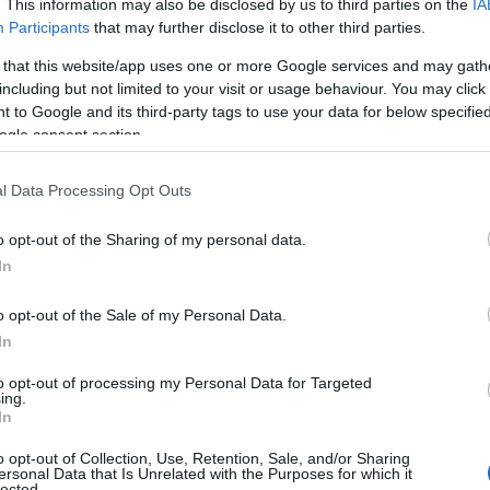
. This information may also be disclosed by us to third parties on the
IA
ΙΑΦΗΜΙΣΗ
Participants
that may further disclose it to other third parties.
 that this website/app uses one or more Google services and may gath
including but not limited to your visit or usage behaviour. You may click 
 to Google and its third-party tags to use your data for below specifi
ogle consent section.
l Data Processing Opt Outs
o opt-out of the Sharing of my personal data.
In
o opt-out of the Sale of my Personal Data.
ΝΝΕΔ και πετυχημένος σύμβουλος
In
 που άνοιξε τον δρόμο στην
δη
για την αρχηγία της ΝΔ.
to opt-out of processing my Personal Data for Targeted
ing.
In
υπεύθυνος επικοινωνίας της ΠΑΕ ΟΣΦΠ
o opt-out of Collection, Use, Retention, Sale, and/or Sharing
Γιάννη Μώραλη.
ersonal Data that Is Unrelated with the Purposes for which it
lected.