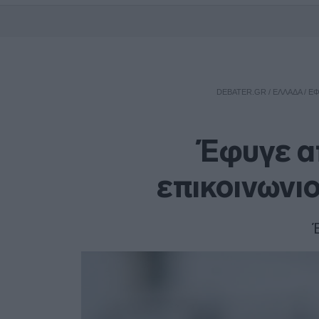
DEBATER.GR
/
ΕΛΛΑΔΑ
/
ΈΦ
Έφυγε α
επικοινωνι