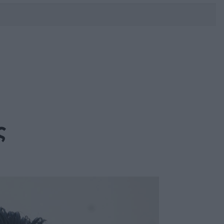
DEBATE: Πότε θα θέλατε να
γίνουν οι επόμενες εθνικές
εκλογές;
ς