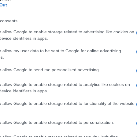
Out
η ως προτεινόμενη
ή στην Google
consents
o allow Google to enable storage related to advertising like cookies on
evice identifiers in apps.
ogle News
και μάθετε πρώτοι όλες τις ειδήσεις
o allow my user data to be sent to Google for online advertising
s.
to allow Google to send me personalized advertising.
ΟΣ
o allow Google to enable storage related to analytics like cookies on
evice identifiers in apps.
ΔΙΑΦΗΜΙΣΗ
o allow Google to enable storage related to functionality of the website
o allow Google to enable storage related to personalization.
o allow Google to enable storage related to security, including