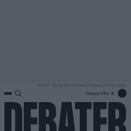
ΑΝΑΖΗΤΗΣΗ
DEBATE: Πότε θα θέλατε να γίνουν οι επόμενες εθνικές εκλογές;
Ψήφισε Εδώ