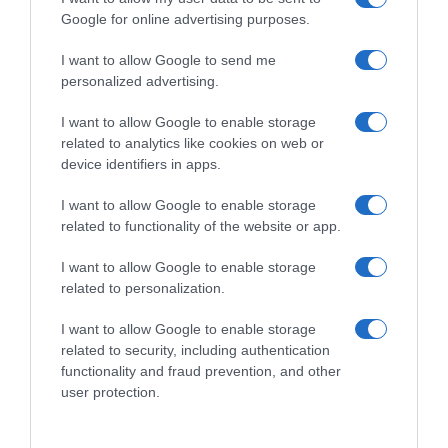
Αν και οι
γιατροί
έκαναν υπεράνθρωπες
Google for online advertising purposes.
προσπάθειες για να την επαναφέρουν, λίγο
I want to allow Google to send me
μετά διαπιστώθηκε ο θάνατός της
personalized advertising.
Λίγες ώρες μετά, οι γιατροί του νοσοκομείου
I want to allow Google to enable storage
related to analytics like cookies on web or
κλήθηκαν να εξετάσουν και τον δράστη της
device identifiers in apps.
γυναικοκτονίας και εν διαστάσει σύζυγό της.
Ασθενοφόρο του
ΕΚΑΒ
τον μετέφερε στο
I want to allow Google to enable storage
related to functionality of the website or app.
σημείο έχοντας τραύμα από σφαίρα στο
κεφάλι, ενώ ήταν ήδη νεκρός, με τις Αρχές να
I want to allow Google to enable storage
εκτιμούν ότι αυτοκτόνησε.
related to personalization.
I want to allow Google to enable storage
Ο ίδιος μετά τη
δολοφονία
της 45χρονης
related to security, including authentication
οδήγησε μέχρι ένα απομονωμένο σημείο στη
functionality and fraud prevention, and other
Δράμα, για να αφαιρέσει τη ζωή του.
user protection.
Μάλιστα, φέρεται ότι χρησιμοποίησε το