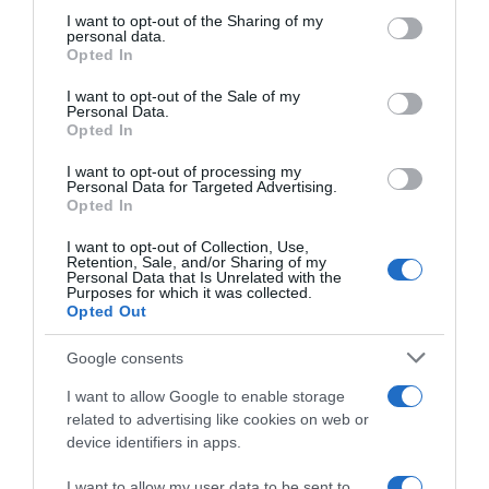
μαχαίρι.
not limited to your visit or usage behaviour. You may click to
I want to opt-out of the Sharing of my
personal data.
grant or deny consent to Google and its third-party tags to
Opted In
Ο
50χρονος
αστυνομικός φαίνεται πως
use your data for below specified purposes in below Google
consent section.
αρχικά χτύπησε τη 45χρονη πισώπλατα με
I want to opt-out of the Sale of my
Personal Data.
σιδερολοστό και αφού την ακινητοποίησε τη
Opted In
μαχαίρωσε τουλάχιστον 8 φορές σε διάφορα
I want to opt-out of processing my
σημεία του σώματός της, εγκαταλείποντάς
Personal Data for Targeted Advertising.
Opted In
της μέσα σε μια λίμνη αίματος.
I want to opt-out of Collection, Use,
Retention, Sale, and/or Sharing of my
Σύμφωνα με τον πρόεδρο της
ΠΟΕΔΗΝ
,
Personal Data that Is Unrelated with the
Purposes for which it was collected.
Μιχάλη Γιαννακό, η
45χρονη Αντιγόνη,
Opted Out
μεταφέρθηκε στο νοσοκομείο της
Δράμας χωρίς σφυγμό, αναπνοή και με
Google consents
πολλαπλά τραύματα από το μαχαίρι του
I want to allow Google to enable storage
δράστη, σε ζωτικά σημεία του σώματός
related to advertising like cookies on web or
device identifiers in apps.
της.
I want to allow my user data to be sent to