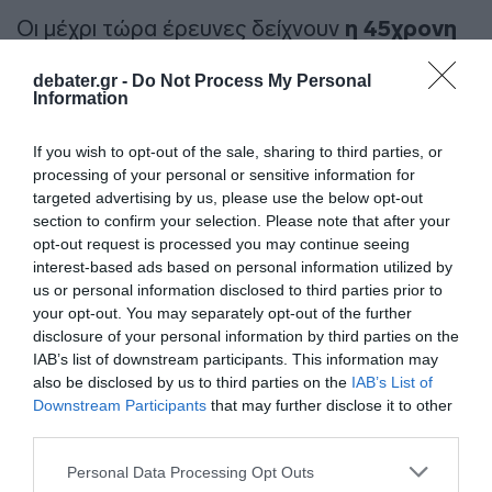
Οι μέχρι τώρα έρευνες δείχνουν
η 45χρονη
αστυνομικός και ο επίσης αστυνομικός
debater.gr -
Do Not Process My Personal
σύζυγός της
αντιμετώπιζαν προβλήματα
Information
στον γάμο τους
.
If you wish to opt-out of the sale, sharing to third parties, or
processing of your personal or sensitive information for
Γυναικοκτονία στην Δράμα:
targeted advertising by us, please use the below opt-out
section to confirm your selection. Please note that after your
Σοκάρουν οι λεπτομέρειες του
opt-out request is processed you may continue seeing
εγκλήματος
interest-based ads based on personal information utilized by
us or personal information disclosed to third parties prior to
your opt-out. You may separately opt-out of the further
disclosure of your personal information by third parties on the
Όπως έχει γίνει γνωστό, την Άμεση Δράση
IAB’s list of downstream participants. This information may
ειδοποίησε ο
16χρονος γιος του
also be disclosed by us to third parties on the
IAB’s List of
Downstream Participants
that may further disclose it to other
ζευγαριού, που ανέφερε πως εντόπισε
third parties.
τη μητέρα του τραυματισμένη και
Please note that this website/app uses one or more Google
αιμόφυρτη, ενώ δίπλα της βρισκόταν ένα
Personal Data Processing Opt Outs
services and may gather and store information including but