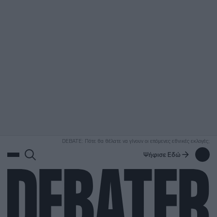
ΑΝΑΖΗΤΗΣΗ
DEBATE: Πότε θα θέλατε να γίνουν οι επόμενες εθνικές εκλογές;
Ψήφισε Εδώ