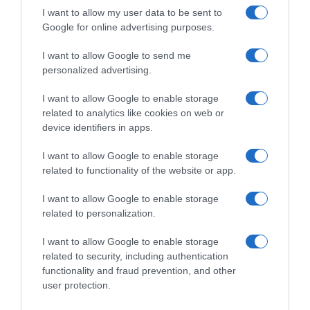
μέσα από τον συνδυασμό ΑΠΕ,
I want to allow my user data to be sent to
αποθήκευσης και προηγμένων συστημάτων
Google for online advertising purposes.
ελέγχου.
I want to allow Google to send me
personalized advertising.
ΔΙΑΦΗΜΙΣΗ
I want to allow Google to enable storage
related to analytics like cookies on web or
device identifiers in apps.
I want to allow Google to enable storage
related to functionality of the website or app.
I want to allow Google to enable storage
related to personalization.
I want to allow Google to enable storage
related to security, including authentication
Με την εμπειρία που αποκτήθηκε, ο ΔΕΔΔΗΕ
functionality and fraud prevention, and other
ενισχύει τον ρόλο του ως βασικού παράγοντα
user protection.
της πράσινης μετάβασης, συμβάλλοντας στη