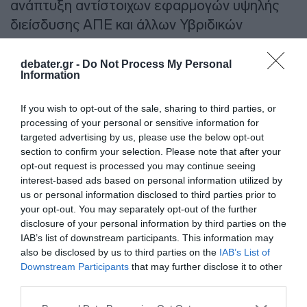
ανάπτυξη αντίστοιχων εφαρμογών υψηλής
διείσδυσης ΑΠΕ και άλλων Υβριδικών
Σταθμών στα Μη Διασυνδεδεμένα Νησιά της
χώρας.
debater.gr -
Do Not Process My Personal
Information
ΔΙΑΦΗΜΙΣΗ
If you wish to opt-out of the sale, sharing to third parties, or
processing of your personal or sensitive information for
targeted advertising by us, please use the below opt-out
section to confirm your selection. Please note that after your
opt-out request is processed you may continue seeing
interest-based ads based on personal information utilized by
us or personal information disclosed to third parties prior to
your opt-out. You may separately opt-out of the further
disclosure of your personal information by third parties on the
IAB’s list of downstream participants. This information may
also be disclosed by us to third parties on the
IAB’s List of
Downstream Participants
that may further disclose it to other
third parties.
Ένα μοντέλο για το
Please note that this website/app uses one or more Google