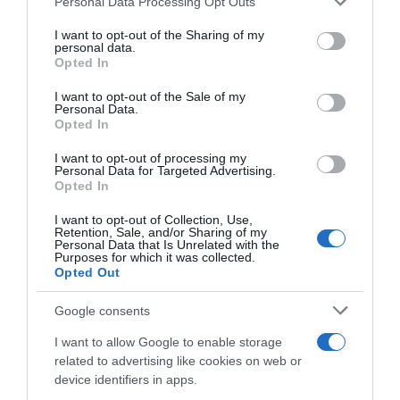
Personal Data Processing Opt Outs
services and may gather and store information including but
ενεργειακό μέλλον της
not limited to your visit or usage behaviour. You may click to
I want to opt-out of the Sharing of my
personal data.
grant or deny consent to Google and its third-party tags to
νησιωτικής Ελλάδας
Opted In
use your data for below specified purposes in below Google
consent section.
I want to opt-out of the Sale of my
Personal Data.
Opted In
Ο Άγιος Ευστράτιος αποτελεί πλέον ένα
ζωντανό παράδειγμα του τρόπου με τον
I want to opt-out of processing my
Personal Data for Targeted Advertising.
οποίο η τεχνολογία, η καινοτομία και η
Opted In
εξειδικευμένη διαχείριση μπορούν να
I want to opt-out of Collection, Use,
οδηγήσουν σε ένα πιο καθαρό και
ανθεκτικό
Retention, Sale, and/or Sharing of my
Personal Data that Is Unrelated with the
ενεργειακό σύστημα
.
Purposes for which it was collected.
Opted Out
Το έργο «Άη Στράτης – Πράσινο Νησί»
Google consents
αποδεικνύει ότι η ενεργειακή αυτονομία των
I want to allow Google to enable storage
νησιών δεν αποτελεί μακρινό στόχο, αλλά μια
related to advertising like cookies on web or
πραγματικότητα που μπορεί να επιτευχθεί
device identifiers in apps.