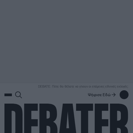
ΑΝΑΖΗΤΗΣΗ
DEBATE: Πότε θα θέλατε να γίνουν οι επόμενες εθνικές εκλογές;
Ψήφισε Εδώ