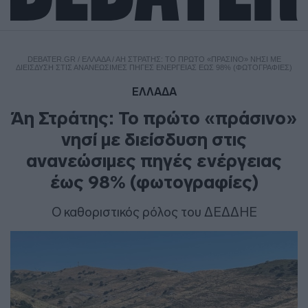
DEBATER.GR
/
ΕΛΛΑΔΑ
/
ΆΗ ΣΤΡΆΤΗΣ: ΤΟ ΠΡΏΤΟ «ΠΡΆΣΙΝΟ» ΝΗΣΊ ΜΕ
ΔΙΕΊΣΔΥΣΗ ΣΤΙΣ ΑΝΑΝΕΏΣΙΜΕΣ ΠΗΓΈΣ ΕΝΈΡΓΕΙΑΣ ΈΩΣ 98% (ΦΩΤΟΓΡΑΦΊΕΣ)
ΕΛΛΑΔΑ
Άη Στράτης: Το πρώτο «πράσινο»
νησί με διείσδυση στις
ανανεώσιμες πηγές ενέργειας
έως 98% (φωτογραφίες)
Ο καθοριστικός ρόλος του ΔΕΔΔΗΕ