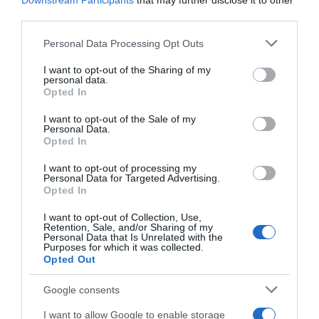
Downstream Participants
that may further disclose it to other
third parties.
Please note that this website/app uses one or more Google
Personal Data Processing Opt Outs
Καιρός: Μικρή πτώση της θερμοκρασίας με
services and may gather and store information including but
not limited to your visit or usage behaviour. You may click to
I want to opt-out of the Sharing of my
ισχυρούς ανέμους
personal data.
grant or deny consent to Google and its third-party tags to
Opted In
use your data for below specified purposes in below Google
consent section.
I want to opt-out of the Sale of my
Προσθήκη ως προτεινόμενη
Personal Data.
πηγή στην Google
Opted In
I want to opt-out of processing my
Personal Data for Targeted Advertising.
Opted In
Ακολούθησε το debater.gr στο
Google News
και μάθετε πρώτοι όλες τις ειδήσεις
I want to opt-out of Collection, Use,
Retention, Sale, and/or Sharing of my
Personal Data that Is Unrelated with the
Purposes for which it was collected.
Share
Tweet
Opted Out
ΑΓΡΙΝΙΟ
ΑΝΑΠΗΡΙΑ
ΣΠΕΙΡΑ
Google consents
I want to allow Google to enable storage
ΔΙΑΦΗΜΙΣΗ