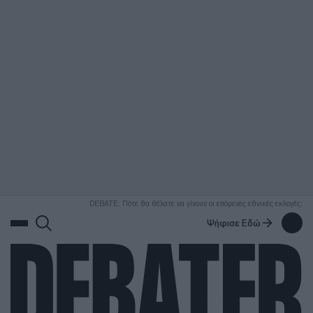
ΑΝΑΖΗΤΗΣΗ
DEBATE: Πότε θα θέλατε να γίνουν οι επόμενες εθνικές εκλογές;
Ψήφισε Εδώ