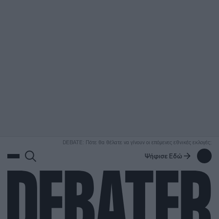
ΑΝΑΖΗΤΗΣΗ
DEBATE: Πότε θα θέλατε να γίνουν οι επόμενες εθνικές εκλογές;
Ψήφισε Εδώ