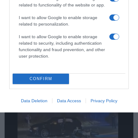
related to functionality of the website or app.
I want to allow Google to enable storage
related to personalization.
ΕΛΛΑΔΑ
I want to allow Google to enable storage
Έκδοση πινακίδων κυκλοφορίας με…
related to security, including authentication
ένα κλικ: Τι αλλάζει σε παραγγελία,
functionality and fraud prevention, and other
πληρωμή και έκδοση
user protection.
Το ψηφιακό σύστημα του υπουργείου Μεταφορών που
βάζει τέλος στις καθυστερήσεις
CONFIRM
Data Deletion
Data Access
Privacy Policy