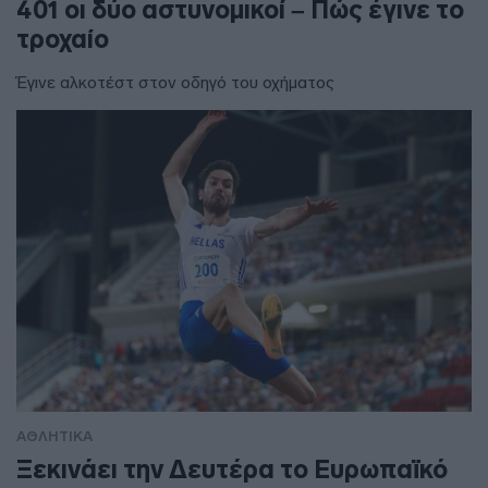
401 οι δύο αστυνομικοί – Πώς έγινε το
τροχαίο
Έγινε αλκοτέστ στον οδηγό του οχήματος
ΑΘΛΗΤΙΚΑ
Ξεκινάει την Δευτέρα το Ευρωπαϊκό