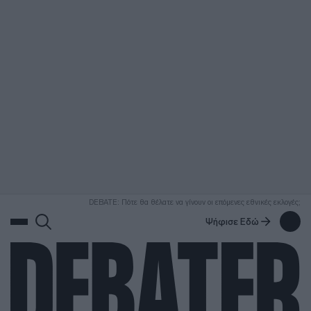
ΑΝΑΖΗΤΗΣΗ
DEBATE: Πότε θα θέλατε να γίνουν οι επόμενες εθνικές εκλογές;
Ψήφισε Εδώ