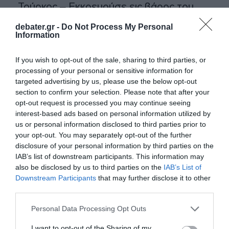
Τούρκος – Εκκρεμούσε εις βάρος του
ερυθρά αγγελία
debater.gr -
Do Not Process My Personal
Information
Από τη ΓΑΔΑ, σε εισαγγελέα και ανακριτή η
46χρονη που κατηγορείται για τον φονικό
If you wish to opt-out of the sale, sharing to third parties, or
εμπρησμό στη Marfin
processing of your personal or sensitive information for
targeted advertising by us, please use the below opt-out
Χρίστος Κούγιας: Ενοχλημένος από
section to confirm your selection. Please note that after your
δημοσιεύματα για την προσωπική του ζωή
opt-out request is processed you may continue seeing
– Η προειδοποίηση προς τα ΜΜΕ
interest-based ads based on personal information utilized by
us or personal information disclosed to third parties prior to
your opt-out. You may separately opt-out of the further
Ακολούθησε το debater.gr στο
Google News
disclosure of your personal information by third parties on the
και μάθετε πρώτοι όλες τις ειδήσεις
IAB’s list of downstream participants. This information may
also be disclosed by us to third parties on the
IAB’s List of
Downstream Participants
that may further disclose it to other
Share
Tweet
third parties.
Please note that this website/app uses one or more Google
Personal Data Processing Opt Outs
ΑΕΡΟΠΟΡΙΚΟ ΔΥΣΤΥΧΗΜΑ
ΤΡΑΓΟΥΔΙΣΤΕΣ
services and may gather and store information including but
not limited to your visit or usage behaviour. You may click to
I want to opt-out of the Sharing of my