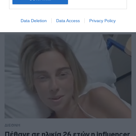
ΔΙΕΘΝΗ
Data Deletion
Data Access
Privacy Policy
ΔΙΕΘΝΗ
Πέθανε σε ηλικία 26 ετών η influencer