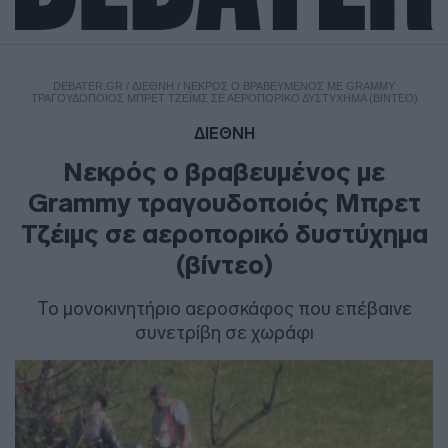
DEBATER.GR
/
ΔΙΕΘΝΗ
/
ΝΕΚΡΌΣ Ο ΒΡΑΒΕΥΜΈΝΟΣ ΜΕ GRAMMY
ΤΡΑΓΟΥΔΟΠΟΙΌΣ ΜΠΡΕΤ ΤΖΈΙΜΣ ΣΕ ΑΕΡΟΠΟΡΙΚΌ ΔΥΣΤΎΧΗΜΑ (ΒΊΝΤΕΟ)
ΔΙΕΘΝΗ
Νεκρός ο βραβευμένος με
Grammy τραγουδοποιός Μπρετ
Τζέιμς σε αεροπορικό δυστύχημα
(βίντεο)
Το μονοκινητήριο αεροσκάφος που επέβαινε
συνετρίβη σε χωράφι