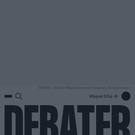
ΑΝΑΖΗΤΗΣΗ
DEBATE: Πότε θα θέλατε να γίνουν οι επόμενες εθνικές εκλογές;
Ψήφισε Εδώ